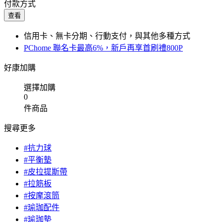
付款方式
查看
信用卡、無卡分期、行動支付，與其他多種方式
PChome 聯名卡最高6%，新戶再享首刷禮800P
好康加購
選擇加購
0
件商品
搜尋更多
#抗力球
#平衡墊
#皮拉提斯帶
#拉筋板
#按摩滾筒
#瑜珈配件
#瑜珈墊