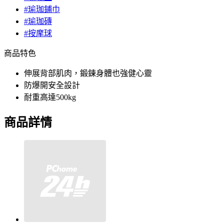
#瑜珈鋪巾
#瑜珈磚
#按摩球
商品特色
伸展背部肌肉，鍛鍊身體也強健心靈
防爆開安全設計
耐重高達500kg
商品詳情