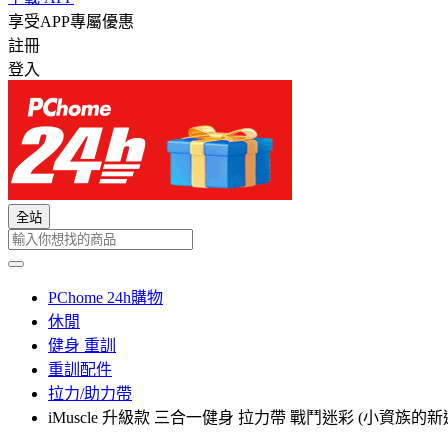
享受APP專屬優惠
註冊
登入
全站
PChome 24h購物
休閒
健身 重訓
重訓配件
拉力/助力帶
iMuscle 升級款 三合一健身 拉力帶 戰鬥迷彩 (小資族的新選擇 效