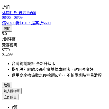
折扣
休閒戶外 最高折600
08/06
-
08/09
滿$1490折$150，最高折$600
說明
5.0
7
則評價
驚喜優惠
$779
$1,299
台灣獨創設計 全新升級版
搭配設計縫線及高牢度雙線車縫法，耐用強度好
選用高摩擦係數之PP橡膠皮料，不怕重訓時容易滑桿
追蹤
加入購物車
立即購買
P幣