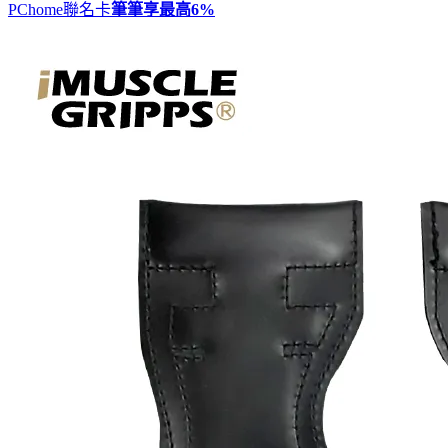
PChome聯名卡
筆筆享最高
6%