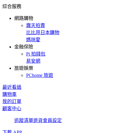
綜合服務
網路購物
露天拍賣
比比昂日本購物
媽咪愛
金融保險
Pi 拍錢包
易安網
旅遊娛樂
PChome 旅遊
最近看過
購物車
我的訂單
顧客中心
追蹤清單
退貨
會員設定
下載 APP