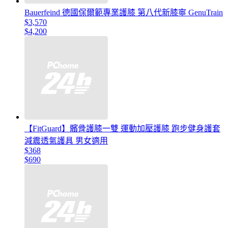
Bauerfeind 德國保爾範專業護膝 第八代新膝寧 GenuTrain
$3,570
$4,200
【FitGuard】髕骨護膝一雙 運動加壓護膝 跑步健身護套
減震透氣護具 男女適用
$368
$690