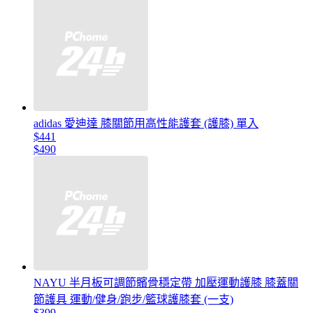
adidas 愛迪達 膝關節用高性能護套 (護膝) 單入
$441
$490
NAYU 半月板可調節髕骨穩定帶 加壓運動護膝 膝蓋關
節護具 運動/健身/跑步/籃球護膝套 (一支)
$399