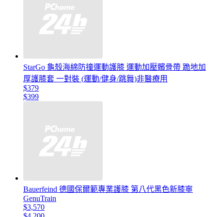
StarGo 龜殼海綿防撞運動護膝 運動加壓髕骨帶 跪地加
厚護膝套 一對裝 (運動/健身/跳舞)非醫療用
$379
$399
Bauerfeind 德國保爾範專業護膝 第八代黑色新膝寧
GenuTrain
$3,570
$4,200