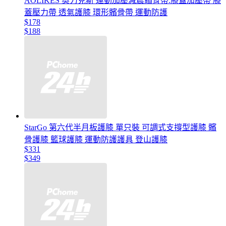
AOLIKES 奧力克斯 運動加壓減震髕骨帶.膝蓋加壓帶 膝
蓋壓力帶 透氣護膝 環形髕骨帶 運動防護
$178
$188
StarGo 第六代半月板護膝 單只裝 可調式支撐型護膝 髕
骨護膝 籃球護膝 運動防護護具 登山護膝
$331
$349