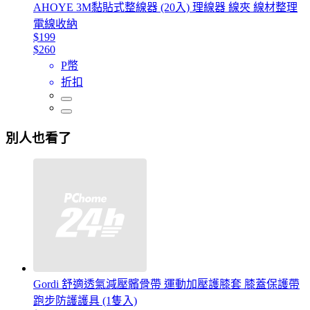
AHOYE 3M黏貼式整線器 (20入) 理線器 線夾 線材整理
電線收納
$199
$260
P幣
折扣
別人也看了
Gordi 舒適透氣減壓髕骨帶 運動加壓護膝套 膝蓋保護帶
跑步防護護具 (1隻入)