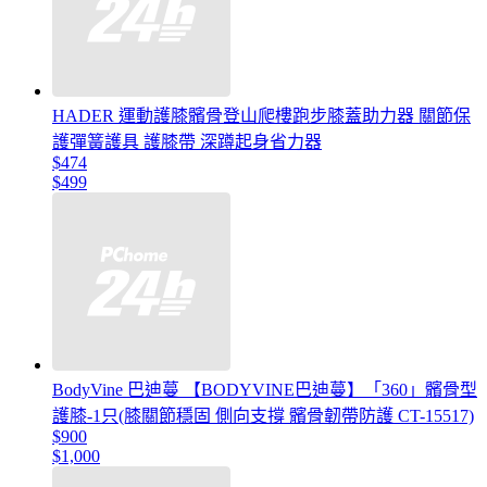
HADER 運動護膝髕骨登山爬樓跑步膝蓋助力器 關節保
護彈簧護具 護膝帶 深蹲起身省力器
$474
$499
BodyVine 巴迪蔓 【BODYVINE巴迪蔓】「360」髕骨型
護膝-1只(膝關節穩固 側向支撐 髕骨韌帶防護 CT-15517)
$900
$1,000