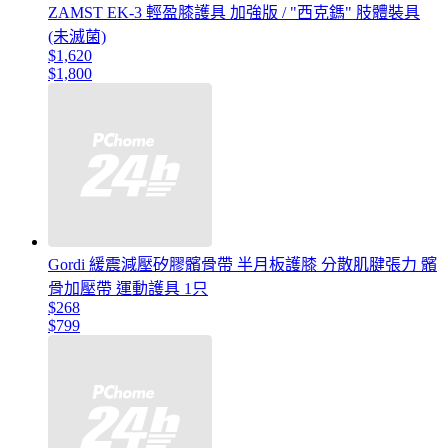
ZAMST EK-3 輕盈膝護具 加強版 / "西克鎷" 肢體裝具
(未滅菌)
$1,620
$1,800
Gordi 緩震減壓矽膠髕骨帶 半月板護膝 分散肌腱張力 髕
骨加壓帶 運動護具 1只
$268
$799