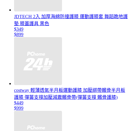
JDTECH 2入 加厚海綿防撞護膝 運動護膝套 舞蹈跪地護
墊 膝蓋護具 黑色
$349
$899
costway 輕薄透氣半月板運動護膝 加壓綁帶髕骨半月板
護膝 彈簧支撐加壓減震髕骨帶(彈簧支撐 髕骨護膝)
$449
$999