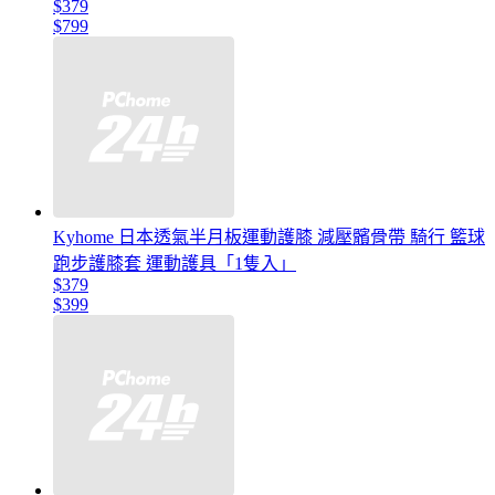
$379
$799
Kyhome 日本透氣半月板運動護膝 減壓髕骨帶 騎行 籃球
跑步護膝套 運動護具「1隻入」
$379
$399