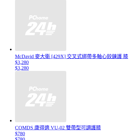
McDavid 麥大衛 [429X] 交叉式綁帶多軸心鉸鍊護 膝
$3,280
$3,280
COMDS 康得適 VU-02 雙帶型可調護膝
$780
$780