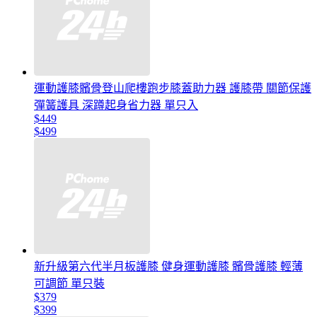
運動護膝髕骨登山爬樓跑步膝蓋助力器 護膝帶 關節保護
彈簧護具 深蹲起身省力器 單只入
$449
$499
新升級第六代半月板護膝 健身運動護膝 髕骨護膝 輕薄
可調節 單只裝
$379
$399