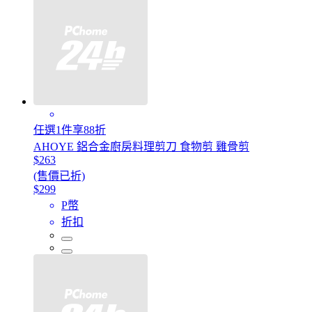
任選1件享88折
AHOYE 鋁合金廚房料理剪刀 食物剪 雞骨剪
$263
(售價已折)
$299
P幣
折扣