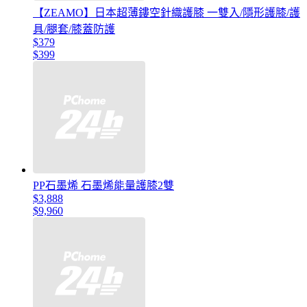
【ZEAMO】日本超薄鏤空針織護膝 一雙入/隱形護膝/護
具/腿套/膝蓋防護
$379
$399
PP石墨烯 石墨烯能量護膝2雙
$3,888
$9,960