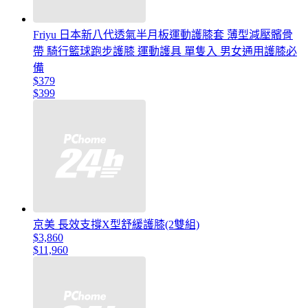
Friyu 日本新八代透氣半月板運動護膝套 薄型減壓髕骨
帶 騎行籃球跑步護膝 運動護具 單隻入 男女通用護膝必
備
$379
$399
京美 長效支撐X型舒緩護膝(2雙組)
$3,860
$11,960