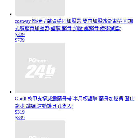
costway 簡捷型髕骨穩固加壓帶 雙向加壓髕骨束帶 可調
式膝髕骨加壓帶(護膝 髕骨 加壓 護髕骨 緩衝減震)
$329
$799
Gordi 軟甲支撐減震髕骨帶 半月板護膝 髕骨加壓帶 登山
跑步 跳繩 運動護具 (1隻入)
$319
$899