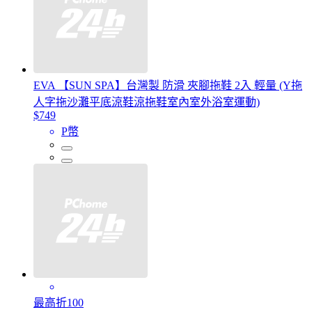
EVA 【SUN SPA】台灣製 防滑 夾腳拖鞋 2入 輕量 (Y拖
人字拖沙灘平底涼鞋涼拖鞋室內室外浴室運動)
$749
P幣
最高折100