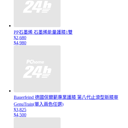
PP石墨烯 石墨烯能量護膝1雙
$2,680
$4,980
Bauerfeind 德國保爾範專業護膝 第八代止滑型新膝寧
GenuTrain(單入兩色任選)
$3,825
$4,500