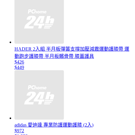
HADER 2入組 半月板彈簧支撐加壓減震運動護膝帶 運
動跑步護膝帶 半月板髕骨帶 膝蓋護具
$426
$449
adidas 愛迪達 專業防護運動護膝 (2入)
$972