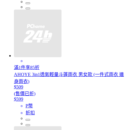
滿1件享85折
AHOYE 3in1透氣輕量斗篷雨衣 男女款 (一件式雨衣 連
身雨衣)
$509
(售價已折)
$599
P幣
折扣