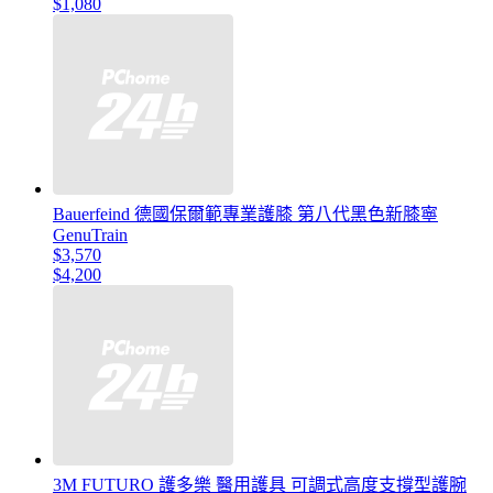
$1,080
Bauerfeind 德國保爾範專業護膝 第八代黑色新膝寧
GenuTrain
$3,570
$4,200
3M FUTURO 護多樂 醫用護具 可調式高度支撐型護腕