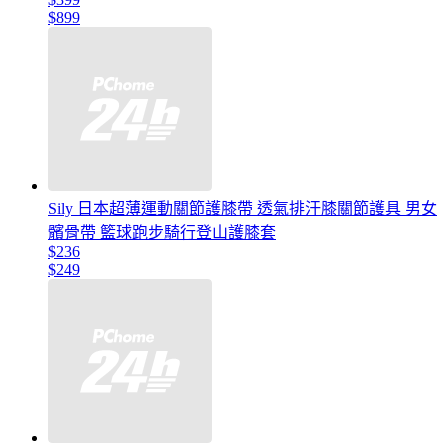
$899
Sily 日本超薄運動關節護膝帶 透氣排汗膝關節護具 男女
髕骨帶 籃球跑步騎行登山護膝套
$236
$249