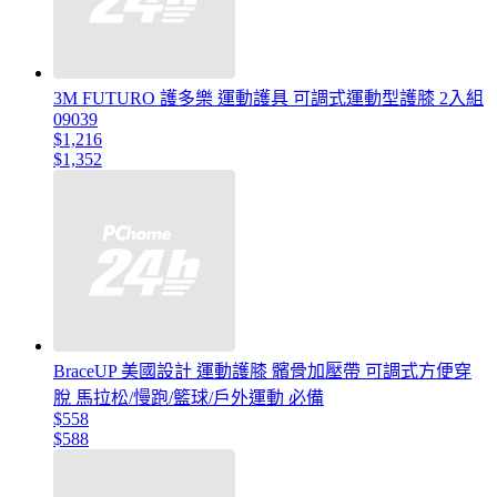
3M FUTURO 護多樂 運動護具 可調式運動型護膝 2入組
09039
$1,216
$1,352
BraceUP 美國設計 運動護膝 髕骨加壓帶 可調式方便穿
脫 馬拉松/慢跑/籃球/戶外運動 必備
$558
$588