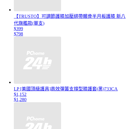
【TRUSTO】可調節護膝加壓綁帶髕骨半月板護膝 新八
代旗艦款(單支)
$399
$798
LP [美國頂級護具]高效彈簧支撐型膝護套(黑)733CA
$1,152
$1,280