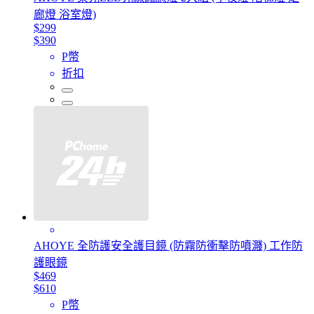
廊燈 浴室燈)
$299
$390
P幣
折扣
AHOYE 全防護安全護目鏡 (防霧防衝擊防噴濺) 工作防
護眼鏡
$469
$610
P幣