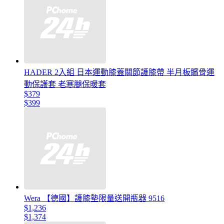
HADER 2入組 日本運動膝蓋關節護膝帶 半月板髕骨運
動保護套 老寒腿保暖套
$379
$399
Wera 【德國】護膝墊限量送開瓶器 9516
$1,236
$1,374