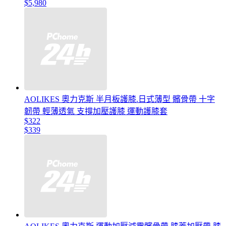
$5,980
AOLIKES 奧力克斯 半月板護膝.日式薄型 髕骨帶 十字
韌帶 輕薄透氣 支撐加壓護膝 運動護膝套
$322
$339