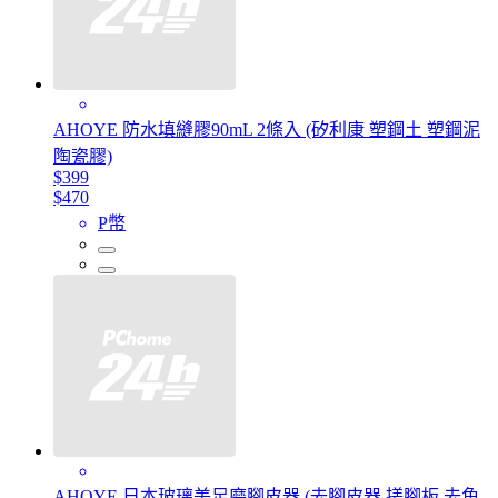
AHOYE 防水填縫膠90mL 2條入 (矽利康 塑鋼土 塑鋼泥
陶瓷膠)
$399
$470
P幣
AHOYE 日本玻璃美足磨腳皮器 (去腳皮器 搓腳板 去角