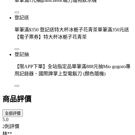
單筆滿1元抽grantclassic磁力寵物飲水機
登記送
單筆滿$350 登記送特大杯冰梔子花青茶單筆滿350元送
【電子票券】特大杯冰梔子花青茶
登記抽
【限APP下單】全站指定品單筆滿888元抽Mio gogoro專
用記錄器、國際牌掌上型電鬍刀 (顏色隨機)
商品評價
全部評價
5.0
2則評價
林**