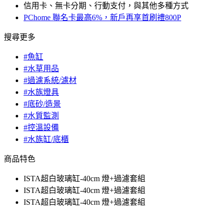
信用卡、無卡分期、行動支付，與其他多種方式
PChome 聯名卡最高6%，新戶再享首刷禮800P
搜尋更多
#魚缸
#水草用品
#過濾系統/濾材
#水族燈具
#底砂/造景
#水質監測
#控溫設備
#水族缸/底櫃
商品特色
ISTA超白玻璃缸-40cm 燈+過濾套組
ISTA超白玻璃缸-40cm 燈+過濾套組
ISTA超白玻璃缸-40cm 燈+過濾套組