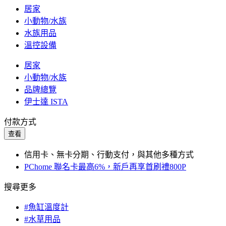
居家
小動物/水族
水族用品
溫控設備
居家
小動物/水族
品牌總覽
伊士達 ISTA
付款方式
查看
信用卡、無卡分期、行動支付，與其他多種方式
PChome 聯名卡最高6%，新戶再享首刷禮800P
搜尋更多
#魚缸溫度計
#水草用品