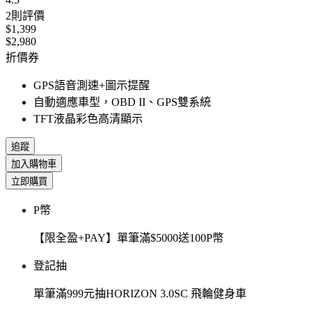
2
則評價
$1,399
$2,980
折價券
GPS語音測速+圖示提醒
自動適應車型，OBD II、GPS雙系統
TFT液晶彩色高清顯示
追蹤
加入購物車
立即購買
P幣
【限全盈+PAY】單筆滿$5000送100P幣
登記抽
單筆滿999元抽HORIZON 3.0SC 飛輪健身車