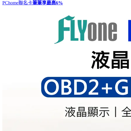
PChome聯名卡
筆筆享最高
6%