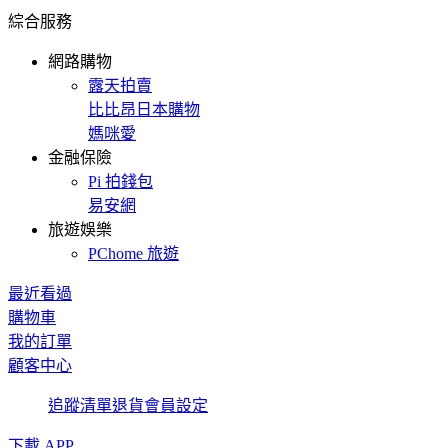
綜合服務
網路購物
露天拍賣
比比昂日本購物
媽咪愛
金融保險
Pi 拍錢包
易安網
旅遊娛樂
PChome 旅遊
最近看過
購物車
我的訂單
顧客中心
追蹤清單
退貨
會員設定
下載 APP