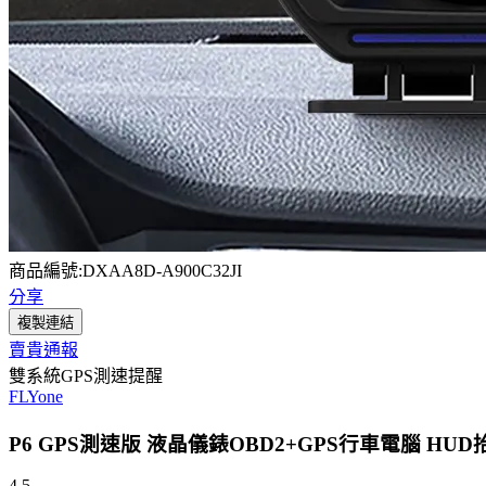
商品編號:DXAA8D-A900C32JI
分享
複製連結
賣貴通報
雙系統GPS測速提醒
FLYone
P6 GPS測速版 液晶儀錶OBD2+GPS行車電腦 HU
4.5