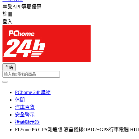
享受APP專屬優惠
註冊
登入
全站
PChome 24h購物
休閒
汽車百貨
安全警示
抬頭顯示器
FLYone P6 GPS測速版 液晶儀錶OBD2+GPS行車電腦 