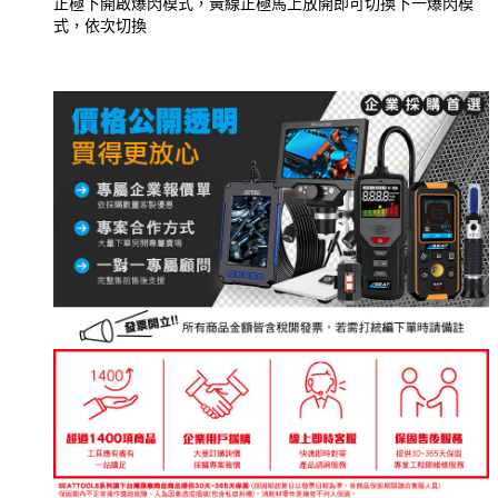
正極下開啟爆閃模式，黃線正極馬上放開即可切換下一爆閃模
式，依次切換