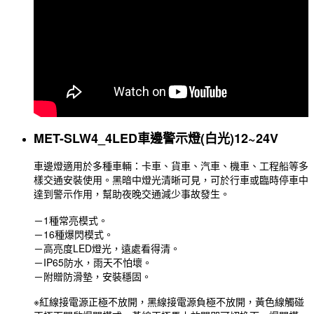
MET-SLW4_4LED車邊警示燈(白光)12~24V
車邊燈適用於多種車輛：卡車、貨車、汽車、機車、工程船等多
樣交通安裝使用。黑暗中燈光清晰可見，可於行車或臨時停車中
達到警示作用，幫助夜晚交通減少事故發生。
－1種常亮模式。
－16種爆閃模式。
－高亮度LED燈光，遠處看得清。
－IP65防水，雨天不怕壞。
－附贈防滑墊，安裝穩固。
※紅線接電源正極不放開，黑線接電源負極不放開，黃色線觸碰