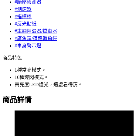
#胎壓偵測器
#測速器
#指揮棒
#反光貼紙
#車輛阻滑器/擋車器
#廣角鏡/道路轉角鏡
#車身警示燈
商品特色
1種常亮模式。
16種爆閃模式。
高亮度LED燈光，遠處看得清。
商品詳情