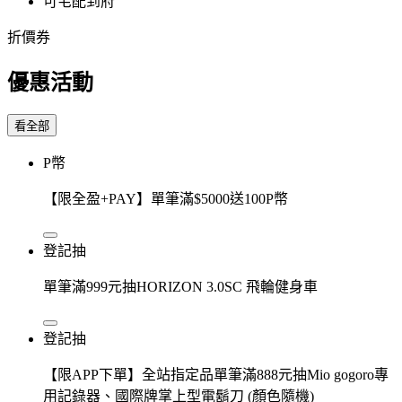
可宅配到府
折價券
優惠活動
看全部
P幣
【限全盈+PAY】單筆滿$5000送100P幣
登記抽
單筆滿999元抽HORIZON 3.0SC 飛輪健身車
登記抽
【限APP下單】全站指定品單筆滿888元抽Mio gogoro專
用記錄器、國際牌掌上型電鬍刀 (顏色隨機)