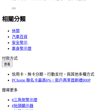
相關分類
休閒
汽車百貨
安全警示
車身警示燈
付款方式
查看
信用卡、無卡分期、行動支付，與其他多種方式
PChome 聯名卡最高6%，新戶再享首刷禮800P
搜尋更多
#三角架警示燈
#抬頭顯示器