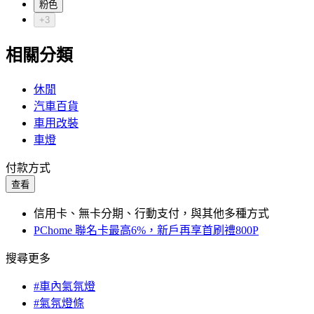
粉色
+3
相關分類
休閒
汽車百貨
車用改裝
車燈
付款方式
查看
信用卡、無卡分期、行動支付，與其他多種方式
PChome 聯名卡最高6%，新戶再享首刷禮800P
搜尋更多
#車內氣氛燈
#氣氛燈條