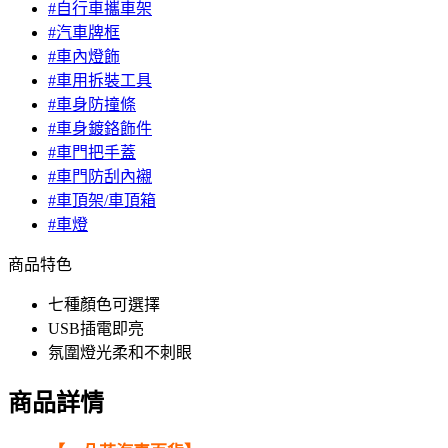
#自行車攜車架
#汽車牌框
#車內燈飾
#車用拆裝工具
#車身防撞條
#車身鍍鉻飾件
#車門把手蓋
#車門防刮內襯
#車頂架/車頂箱
#車燈
商品特色
七種顏色可選擇
USB插電即亮
氛圍燈光柔和不刺眼
商品詳情