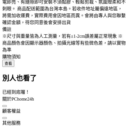
電即亮、有縫隙即可安裝不須黏膠、輕鬆剪裁、氛圍燈柔和不
刺眼。 商品配送範圍為台灣本島。若收件地址屬偏遠地區，
將需加收運費，實際費用會因地區而異。會將由專人與您聯繫
確認金額，待您同意後會安排出貨
備註
※尺寸與重量皆為人工測量，若有±1-2cm誤差屬正常現象 ※
商品顏色會因顯示器顏色、拍攝光線等有些微色差，請以實物
為準
購物須知
查看
別人也看了
已經到底囉！
關於PChome24h
顧客權益
其他服務