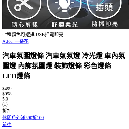
七種顏色可選擇 USB插電即亮
A.F.C 一朵花
汽車氛圍燈條 汽車氣氛燈 冷光燈 車內氛
圍燈 內飾氛圍燈 裝飾燈條 彩色燈條
LED燈條
$499
$998
5.0
(1)
折扣
休閒戶外滿590折100
前往