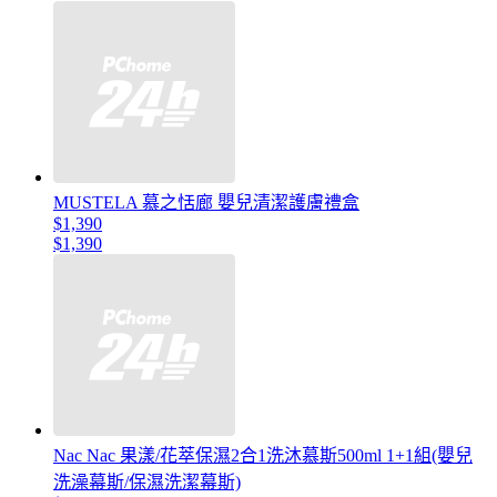
MUSTELA 慕之恬廊 嬰兒清潔護膚禮盒
$1,390
$1,390
Nac Nac 果漾/花萃保濕2合1洗沐慕斯500ml 1+1組(嬰兒
洗澡幕斯/保濕洗潔幕斯)