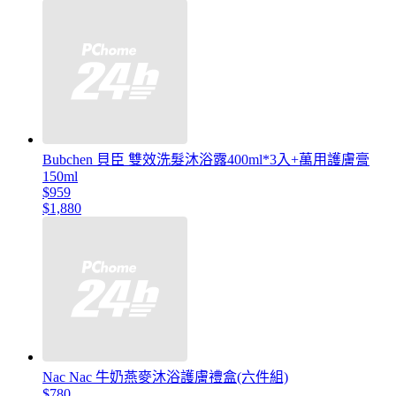
Bubchen 貝臣 雙效洗髮沐浴露400ml*3入+萬用護膚膏
150ml
$959
$1,880
Nac Nac 牛奶燕麥沐浴護膚禮盒(六件組)
$780