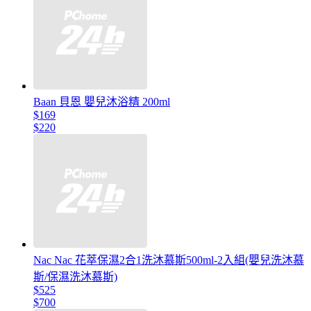
Baan 貝恩 嬰兒沐浴精 200ml
$169
$220
Nac Nac 花萃保濕2合1洗沐慕斯500ml-2入組(嬰兒洗沐慕
斯/保濕洗沐慕斯)
$525
$700