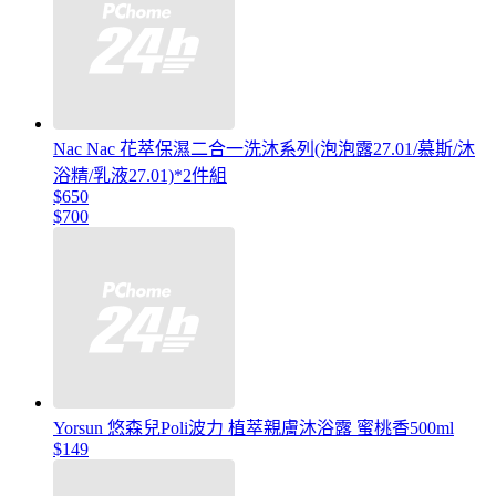
Nac Nac 花萃保濕二合一洗沐系列(泡泡露27.01/慕斯/沐
浴精/乳液27.01)*2件組
$650
$700
Yorsun 悠森兒Poli波力 植萃親膚沐浴露 蜜桃香500ml
$149