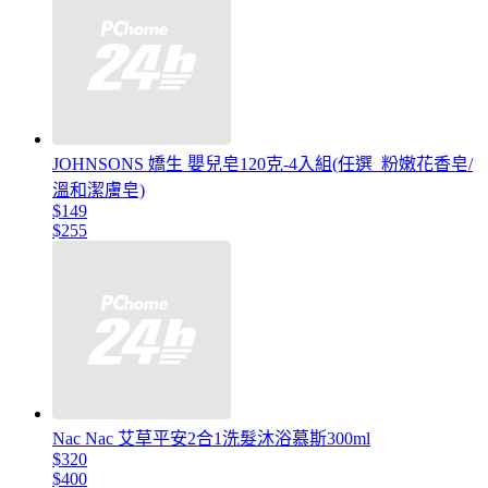
JOHNSONS 嬌生 嬰兒皂120克-4入組(任選_粉嫩花香皂/
溫和潔膚皂)
$149
$255
Nac Nac 艾草平安2合1洗髮沐浴慕斯300ml
$320
$400