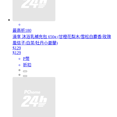
最高折180
澡享 沐浴乳補充包 650g (甘橙花梨木/雪松白麝香/玫瑰
風信子/白茶/牡丹小蒼蘭)
$129
$129
P幣
折扣