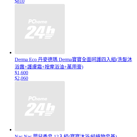
$810
Derma Eco 丹麥德瑪 Derma寶寶全面呵護四入組(洗髮沐
浴露+護膚霜+按摩浴油+萬用膏)
$1,600
$2,060
Nac Nac 嬰兒香皂 12入組(寶寶沐浴/純植物皂基)