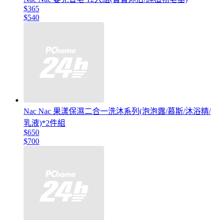
$365
$540
Nac Nac 果漾保濕二合一洗沐系列(泡泡露/慕斯/沐浴精/
乳液)*2件組
$650
$700