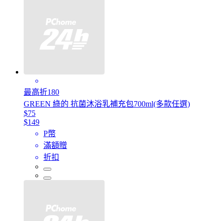
最高折180
GREEN 綠的 抗菌沐浴乳補充包700ml(多款任選)
$75
$149
P幣
滿額贈
折扣