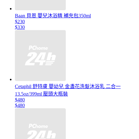
Baan 貝恩 嬰兒沐浴精 補充包350ml
$230
$330
Cetaphil 舒特膚 嬰幼兒 金盞花洗髮沐浴乳 二合一
13.5oz/399ml 壓頭大瓶裝
$480
$480