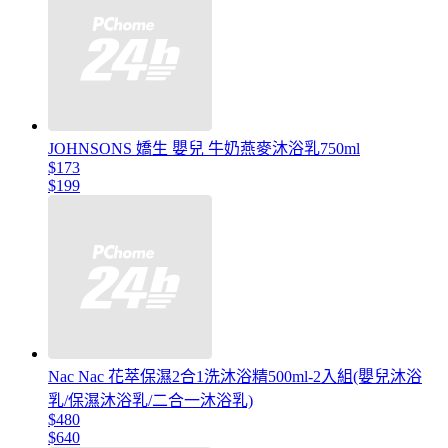
JOHNSONS 嬌生 嬰兒 牛奶燕麥沐浴乳750ml
$173
$199
Nac Nac 花萃保濕2合1洗沐浴精500ml-2入組(嬰兒沐浴
乳/保濕沐浴乳/二合一沐浴乳)
$480
$640