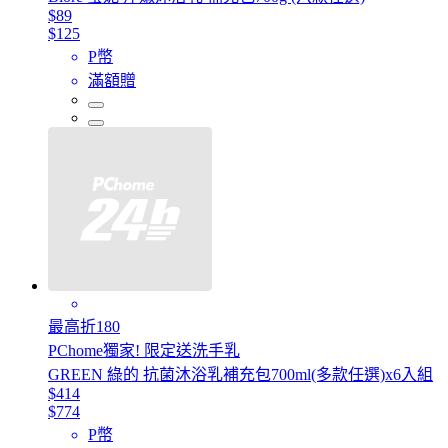
$89
$125
P幣
滿額贈
最高折180
PChome獨家! 限定送洗手乳
GREEN 綠的 抗菌沐浴乳補充包700ml(多款任選)x6入組
$414
$774
P幣