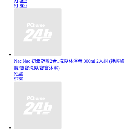
$1,069
$1,800
Nac Nac 初潤舒敏2合1洗髮沐浴精 300ml 2入組 (神經醯
胺/寶寶洗髮/寶寶沐浴)
$540
$760