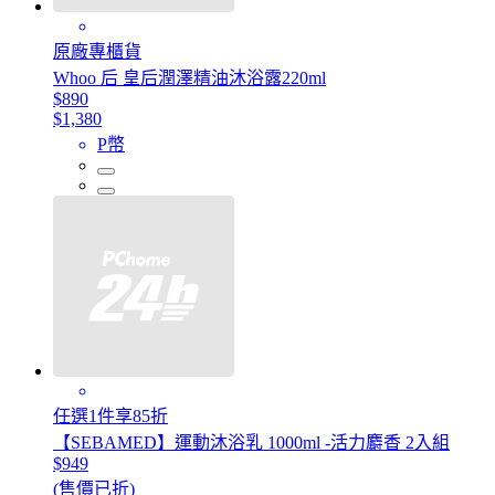
原廠專櫃貨
Whoo 后 皇后潤澤精油沐浴露220ml
$890
$1,380
P幣
任選1件享85折
【SEBAMED】運動沐浴乳 1000ml -活力麝香 2入組
$949
(售價已折)