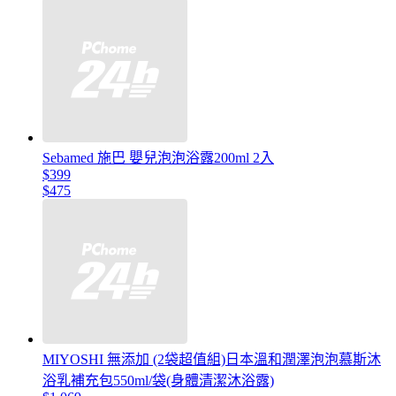
Sebamed 施巴 嬰兒泡泡浴露200ml 2入
$399
$475
MIYOSHI 無添加 (2袋超值組)日本溫和潤澤泡泡慕斯沐
浴乳補充包550ml/袋(身體清潔沐浴露)