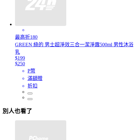
最高折180
GREEN 綠的 男士超淨效三合一潔淨露500ml 男性沐浴
乳
$199
$250
P幣
滿額贈
折扣
別人也看了