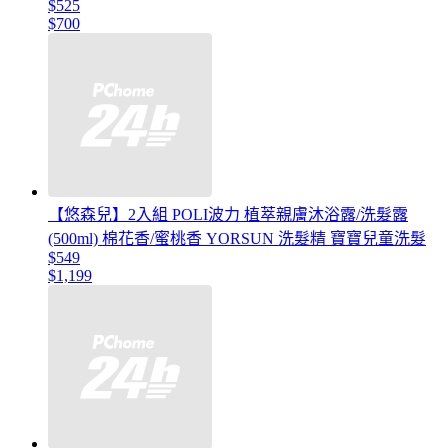
$525
$700
【悠森兒】2入組 POLI波力 植萃親膚沐浴露/洗髮露
(500ml) 棉花香/蜜桃香 YORSUN 洗髮精 寶寶兒童洗髮
$549
$1,199