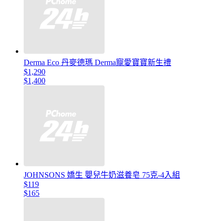
Derma Eco 丹麥德瑪 Derma寵愛寶寶新生禮
$1,290
$1,400
JOHNSONS 嬌生 嬰兒牛奶滋養皂 75克-4入組
$119
$165