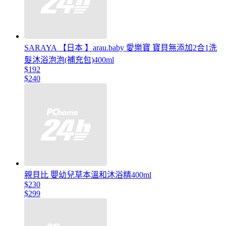
SARAYA 【日本 】arau.baby 愛樂寶 寶貝無添加2合1洗
髮沐浴泡泡(補充包)400ml
$192
$240
親貝比 嬰幼兒草本溫和沐浴精400ml
$230
$299