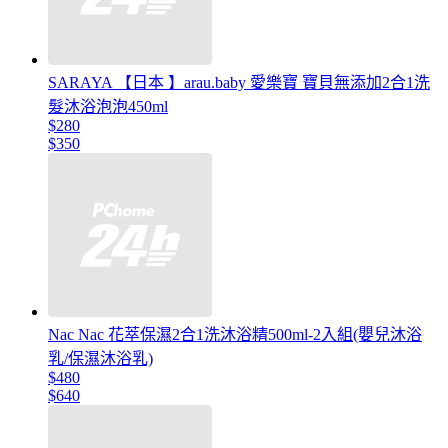
SARAYA 【日本 】arau.baby 愛樂寶 寶貝無添加2合1洗
髮沐浴泡泡450ml
$280
$350
Nac Nac 花萃保濕2合1洗沐浴精500ml-2入組(嬰兒沐浴
乳/保濕沐浴乳)
$480
$640