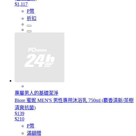
$1,117
P幣
折扣
專屬男人的基礎潔淨
Biore 蜜妮 MEN'S 男性專用沐浴乳 750ml (麝香清新/茶樹
清爽抗菌)
$139
$210
P幣
滿額贈