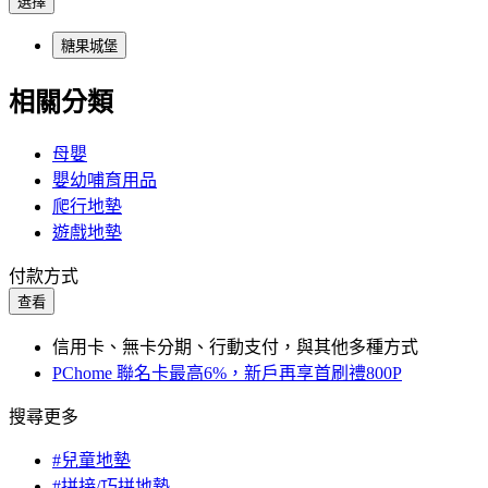
選擇
糖果城堡
相關分類
母嬰
嬰幼哺育用品
爬行地墊
遊戲地墊
付款方式
查看
信用卡、無卡分期、行動支付，與其他多種方式
PChome 聯名卡最高6%，新戶再享首刷禮800P
搜尋更多
#兒童地墊
#拼接/巧拼地墊