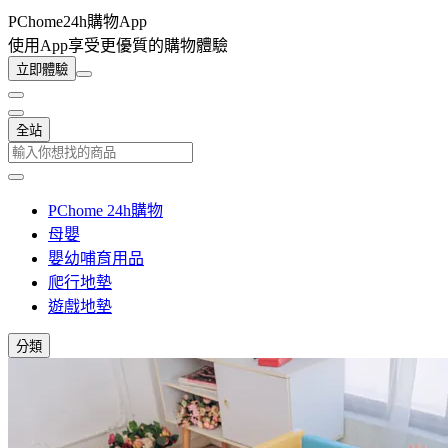
PChome24h購物App
使用App享受更優質的購物體驗
立即體驗
全站
PChome 24h購物
母嬰
嬰幼哺育用品
爬行地墊
遊戲地墊
分類