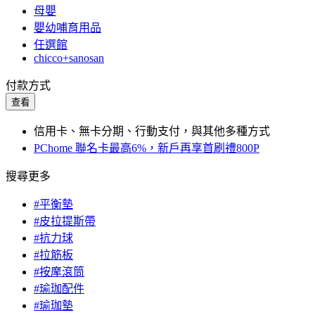
母嬰
嬰幼哺育用品
任選館
chicco+sanosan
付款方式
查看
信用卡、無卡分期、行動支付，與其他多種方式
PChome 聯名卡最高6%，新戶再享首刷禮800P
搜尋更多
#平衡墊
#皮拉提斯帶
#抗力球
#拉筋板
#按摩滾筒
#瑜珈配件
#瑜珈墊