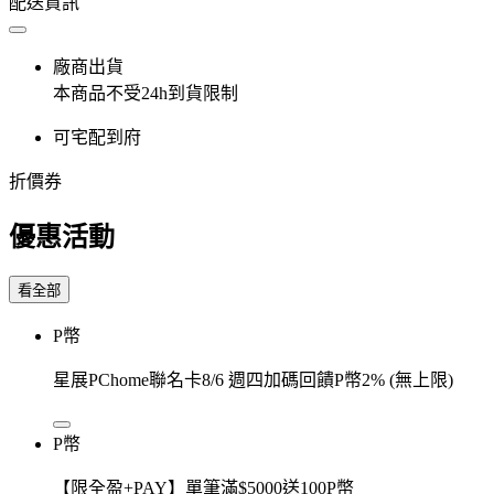
配送資訊
廠商出貨
本商品不受24h到貨限制
可宅配到府
折價券
優惠活動
看全部
P幣
星展PChome聯名卡8/6 週四加碼回饋P幣2% (無上限)
P幣
【限全盈+PAY】單筆滿$5000送100P幣