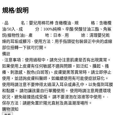
規格/說明
· 品 名：嬰兒用棉花棒 含橄欖油 · 規 格：含橄欖
油/50入 · 成 分：100%純棉、辛酸/癸酸甘油三酯、角鯊
烷(植物性油) · 產 地：日本 · 用 途：清理嬰兒乾
燥的耳垢或髒污 · 使用方法：用手指頭從包裝袋正中央的虛線
部位扭轉一下就可打開。
備註
· 注意事項：使用過程中，請充分注意肌膚是否有出現異常。
如果使用上皮膚有任何敏感不適與問題，如泛紅、腫起、搔
癢、刺激感、脫色(白斑等)、皮膚變黑等異常時，請立即停止
使用，並諮詢皮膚科醫師，如繼續使用有可能使症狀惡化。
使用時請注意不要伸得太過深入耳朵或鼻孔中，以免傷到耳膜
和黏膜。 請勿讓孩童自行單獨使用。 使用時請注意周遭環境
狀況，避免碰撞造成受傷。 請不要浸泡在溶液等中使用。 ·
保存方法：請避免置於陽光直射及高溫潮溼場所。
購物須知