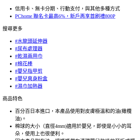
信用卡、無卡分期、行動支付，與其他多種方式
PChome 聯名卡最高6%，新戶再享首刷禮800P
搜尋更多
#水龍頭延伸器
#尿布處理器
#乾濕兩用巾
#棉花棒
#嬰兒指甲剪
#嬰兒爽身粉盒
#濕巾加熱器
商品特色
百分百日本進口，本產品使用對皮膚極溫和的油(橄欖
油)。
棉球的大小（直徑4mm)適用於嬰兒，即使是小小的耳
朵，使用上也很便利。