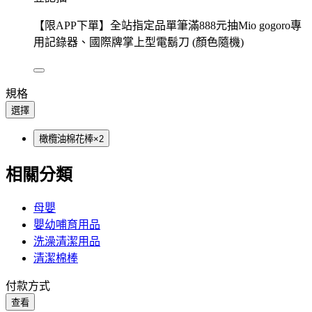
【限APP下單】全站指定品單筆滿888元抽Mio gogoro專
用記錄器、國際牌掌上型電鬍刀 (顏色隨機)
規格
選擇
橄欖油棉花棒×2
相關分類
母嬰
嬰幼哺育用品
洗澡清潔用品
清潔棉棒
付款方式
查看