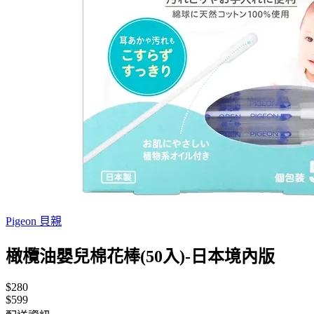
Pigeon 貝親
橄欖油嬰兒棉花棒(50入)-日本境內版
$280
$599