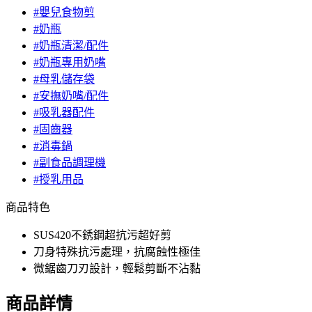
#嬰兒食物剪
#奶瓶
#奶瓶清潔/配件
#奶瓶專用奶嘴
#母乳儲存袋
#安撫奶嘴/配件
#吸乳器配件
#固齒器
#消毒鍋
#副食品調理機
#授乳用品
商品特色
SUS420不銹鋼超抗污超好剪
刀身特殊抗污處理，抗腐蝕性極佳
微鋸齒刀刃設計，輕鬆剪斷不沾黏
商品詳情