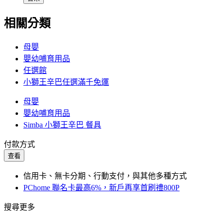
相關分類
母嬰
嬰幼哺育用品
任選館
小獅王辛巴任選滿千免運
母嬰
嬰幼哺育用品
Simba 小獅王辛巴 餐具
付款方式
查看
信用卡、無卡分期、行動支付，與其他多種方式
PChome 聯名卡最高6%，新戶再享首刷禮800P
搜尋更多