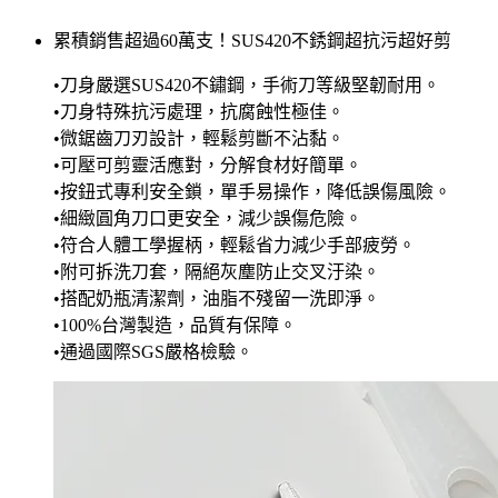
累積銷售超過60萬支！SUS420不銹鋼超抗污超好剪
•刀身嚴選SUS420不鏽鋼，手術刀等級堅韌耐用。
•刀身特殊抗污處理，抗腐蝕性極佳。
•微鋸齒刀刃設計，輕鬆剪斷不沾黏。
•可壓可剪靈活應對，分解食材好簡單。
•按鈕式專利安全鎖，單手易操作，降低誤傷風險。
•細緻圓角刀口更安全，減少誤傷危險。
•符合人體工學握柄，輕鬆省力減少手部疲勞。
•附可拆洗刀套，隔絕灰塵防止交叉汙染。
•搭配奶瓶清潔劑，油脂不殘留一洗即淨。
•100%台灣製造，品質有保障。
•通過國際SGS嚴格檢驗。