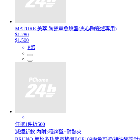
MATURE 美萃 陶瓷章魚燒盤(夾心陶瓷爐專用)
$1,280
$1,500
P幣
任選1件折500
減煙新款 內附3種烤盤+耐熱夾
BRUNO 無煙多功能電烤盤BOE109兩色可選(接油盤設計