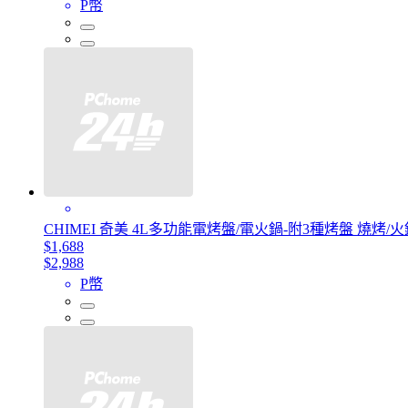
P幣
CHIMEI 奇美 4L多功能電烤盤/電火鍋-附3種烤盤 燒烤/火鍋
$1,688
$2,988
P幣