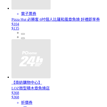
電子票券
Pizza Hut 必勝客 6吋個人比薩和風章魚燒 好禮即享券
$104
$135
【南紡購物中心】
LOZ微型積木章魚燒店
$368
$368
折價券