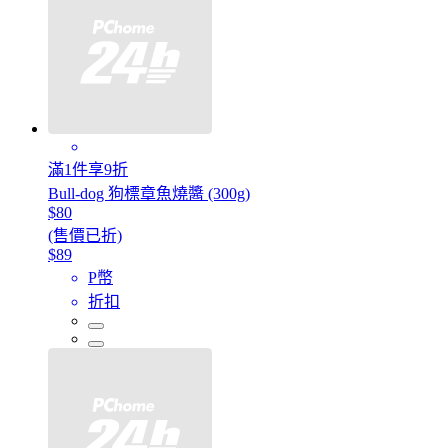
滿1件享9折
Bull-dog 狗標章魚燒醬 (300g)
$80
(售價已折)
$89
P幣
折扣