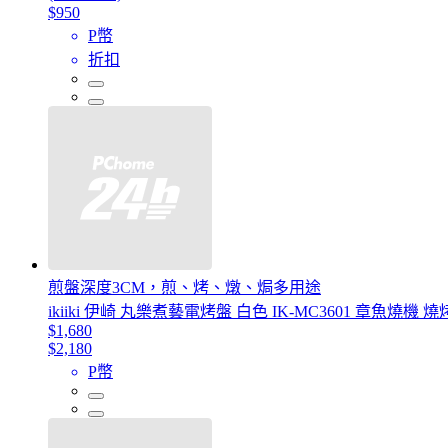
$950
P幣
折扣
煎盤深度3CM，煎、烤、燉、焗多用途
ikiiki 伊崎 丸樂煮藝電烤盤 白色 IK-MC3601 章魚燒機 
$1,680
$2,180
P幣