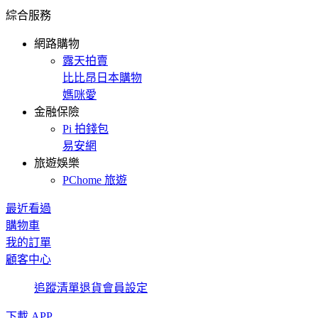
綜合服務
網路購物
露天拍賣
比比昂日本購物
媽咪愛
金融保險
Pi 拍錢包
易安網
旅遊娛樂
PChome 旅遊
最近看過
購物車
我的訂單
顧客中心
追蹤清單
退貨
會員設定
下載 APP