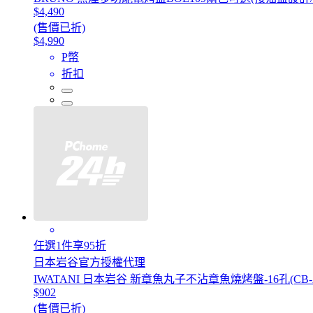
$4,490
(售價已折)
$4,990
P幣
折扣
任選1件享95折
日本岩谷官方授權代理
IWATANI 日本岩谷 新章魚丸子不沾章魚燒烤盤-16孔(CB-A
$902
(售價已折)