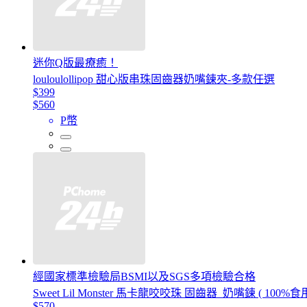
迷你Q版最療癒！
louloulollipop 甜心版串珠固齒器奶嘴鍊夾-多款任選
$399
$560
P幣
經國家標準檢驗局BSMI以及SGS多項檢驗合格
Sweet Lil Monster 馬卡龍咬咬珠 固齒器_奶嘴鍊 ( 100%
$570