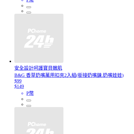
安全設計呵護寶貝嫩肌
B&G 香草奶嘴萬用扣夾2入組(銜接奶嘴鍊.奶嘴娃娃)
$99
$149
P幣