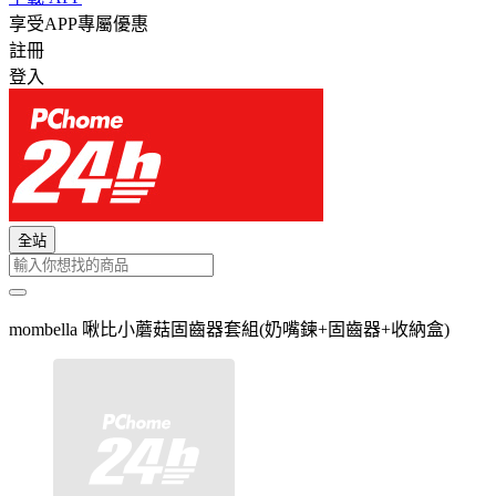
享受APP專屬優惠
註冊
登入
全站
mombella 啾比小蘑菇固齒器套組(奶嘴鍊+固齒器+收納盒)