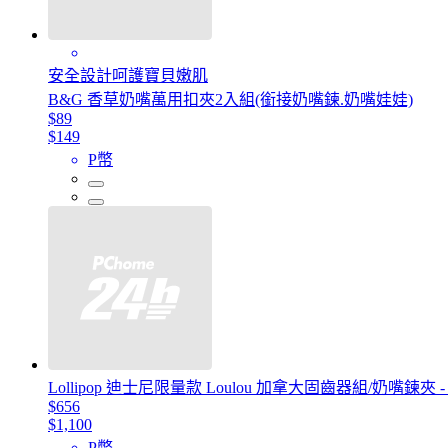
安全設計呵護寶貝嫩肌
B&G 香草奶嘴萬用扣夾2入組(銜接奶嘴鍊.奶嘴娃娃)
$89
$149
P幣
Lollipop 迪士尼限量款 Loulou 加拿大固齒器組/奶嘴鍊夾 
$656
$1,100
P幣