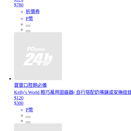
$780
折價券
P幣
寶寶口腔期必備
Kelly's World 輕巧萬用固齒器( 自行搭配奶嘴鍊或安撫娃娃
$120
$300
P幣