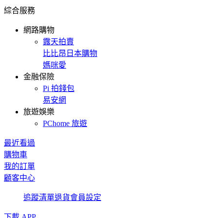
綜合服務
網路購物
露天拍賣
比比昂日本購物
媽咪愛
金融保險
Pi 拍錢包
易安網
旅遊娛樂
PChome 旅遊
最近看過
購物車
我的訂單
顧客中心
追蹤清單
退貨
會員設定
下載 APP