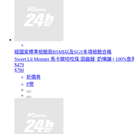
經國家標準檢驗局BSMI以及SGS多項檢驗合格
Sweet Lil Monster 馬卡龍咬咬珠 固齒器_奶嘴鍊 ( 100%
$479
$780
折價券
P幣