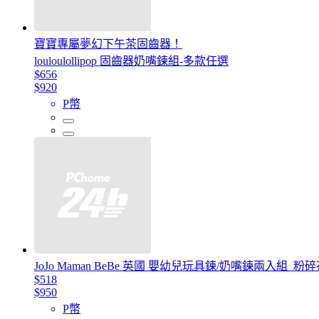
寶寶專屬夢幻下午茶固齒器！
louloulollipop 固齒器奶嘴鍊組-多款任選
$656
$920
P幣
JoJo Maman BeBe 英國 嬰幼兒玩具鍊/奶嘴鍊兩入組_粉碎花(
$518
$950
P幣