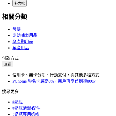
魅力桃
相關分類
母嬰
嬰幼哺育用品
孕產期用品
孕產用品
付款方式
查看
信用卡、無卡分期、行動支付，與其他多種方式
PChome 聯名卡最高6%，新戶再享首刷禮800P
搜尋更多
#奶瓶
#奶瓶清潔/配件
#奶瓶專用奶嘴