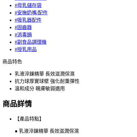
#母乳儲存袋
#安撫奶嘴/配件
#吸乳器配件
#固齒器
#消毒鍋
#副食品調理機
#授乳用品
商品特色
乳液淬鍊精華 長效滋潤保濕
抗力球厚實球壁 強化耐重彈性
溫和成分 親膚敏弱適用
商品詳情
【產品特點】
● 乳液淬鍊精華 長效滋潤保濕