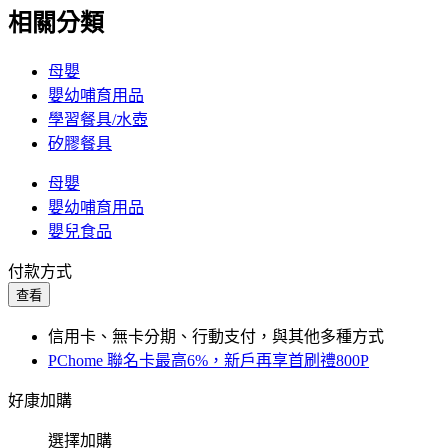
相關分類
母嬰
嬰幼哺育用品
學習餐具/水壺
矽膠餐具
母嬰
嬰幼哺育用品
嬰兒食品
付款方式
查看
信用卡、無卡分期、行動支付，與其他多種方式
PChome 聯名卡最高6%，新戶再享首刷禮800P
好康加購
選擇加購