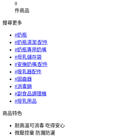
0
件商品
搜尋更多
#奶瓶
#奶瓶清潔/配件
#奶瓶專用奶嘴
#母乳儲存袋
#安撫奶嘴/配件
#吸乳器配件
#固齒器
#消毒鍋
#副食品調理機
#授乳用品
商品特色
耐高溫可消毒 吃得安心
微壓控量 防濺防灑