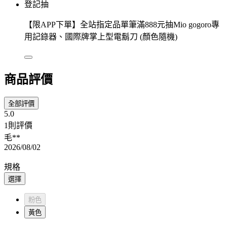
登記抽
【限APP下單】全站指定品單筆滿888元抽Mio gogoro專
用記錄器、國際牌掌上型電鬍刀 (顏色隨機)
商品評價
全部評價
5.0
1則評價
毛**
2026/08/02
規格
選擇
粉色
黃色