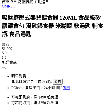
微壓控量 防濺防灑 主動進食
OMRUI
吸盤擠壓式嬰兒餵食器 120ML 食品級矽
膠餵食勺 湯匙餵食器 米糊瓶 軟湯匙 輔食
瓶 食品湯匙
$189
$1,099
5.0
(1)
配送資訊
明早到貨
北北桃限定 7-11快速到貨
說明
PChome 倉庫出貨，24小時到貨
說明
可宅配到府，滿 $490 起免運
可超商取貨，滿 $350 起免運