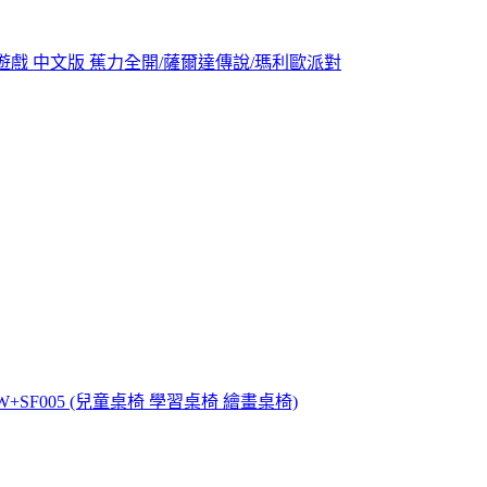
+NS2 遊戲 中文版 蕉力全開/薩爾達傳說/瑪利歐派對
+SF005 (兒童桌椅 學習桌椅 繪畫桌椅)