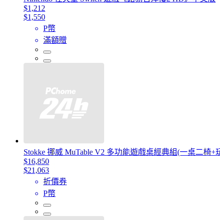
$1,212
$1,550
P幣
滿額贈
Stokke 挪威 MuTable V2 多功能遊戲桌經典組(一桌二椅
$16,850
$21,063
折價券
P幣