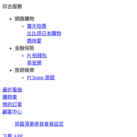
綜合服務
網路購物
露天拍賣
比比昂日本購物
媽咪愛
金融保險
Pi 拍錢包
易安網
旅遊娛樂
PChome 旅遊
最近看過
購物車
我的訂單
顧客中心
追蹤清單
退貨
會員設定
下載 APP