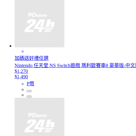
加碼送好禮任選
Nintendo 任天堂 NS Switch遊戲 瑪利歐賽車8 豪華版-中
$1,270
$1,490
P幣