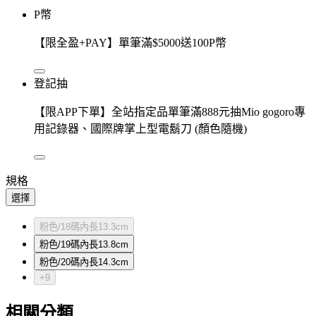
P幣
【限全盈+PAY】單筆滿$5000送100P幣
登記抽
【限APP下單】全站指定品單筆滿888元抽Mio gogoro專
用記錄器、國際牌掌上型電鬍刀 (顏色隨機)
規格
選擇
粉色/18碼內長13.3cm
粉色/19碼內長13.8cm
粉色/20碼內長14.3cm
+9
相關分類