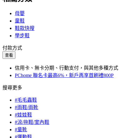
母嬰
童鞋
鞋款快搜
學步鞋
付款方式
查看
信用卡、無卡分期、行動支付，與其他多種方式
PChome 聯名卡最高6%，新戶再享首刷禮800P
搜尋更多
#毛毛蟲鞋
#雨鞋/雨靴
#娃娃鞋
#涼/拖鞋/室內鞋
#童靴
#運動鞋