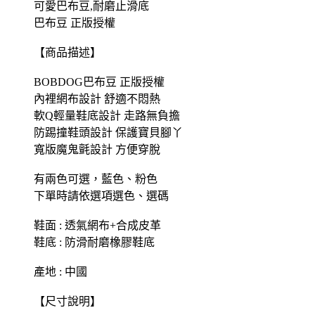
可愛巴布豆,耐磨止滑底
巴布豆 正版授權
【商品描述】
BOBDOG巴布豆 正版授權
內裡網布設計 舒適不悶熱
軟Q輕量鞋底設計 走路無負擔
防踢撞鞋頭設計 保護寶貝腳丫
寬版魔鬼氈設計 方便穿脫
有兩色可選，藍色、粉色
下單時請依選項選色、選碼
鞋面 : 透氣網布+合成皮革
鞋底 : 防滑耐磨橡膠鞋底
產地 : 中國
【尺寸說明】