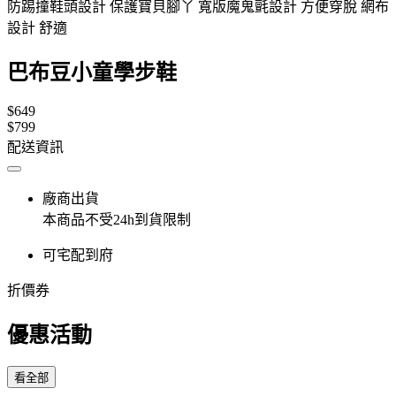
防踢撞鞋頭設計 保護寶貝腳丫 寬版魔鬼氈設計 方便穿脫 網布
設計 舒適
巴布豆小童學步鞋
$649
$799
配送資訊
廠商出貨
本商品不受24h到貨限制
可宅配到府
折價券
優惠活動
看全部