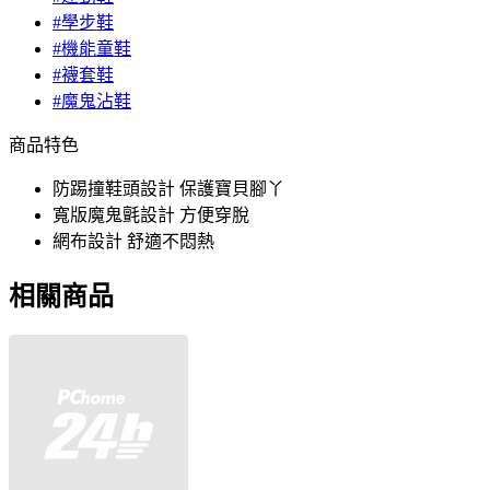
#學步鞋
#機能童鞋
#襪套鞋
#魔鬼沾鞋
商品特色
防踢撞鞋頭設計 保護寶貝腳丫
寬版魔鬼氈設計 方便穿脫
網布設計 舒適不悶熱
相關商品