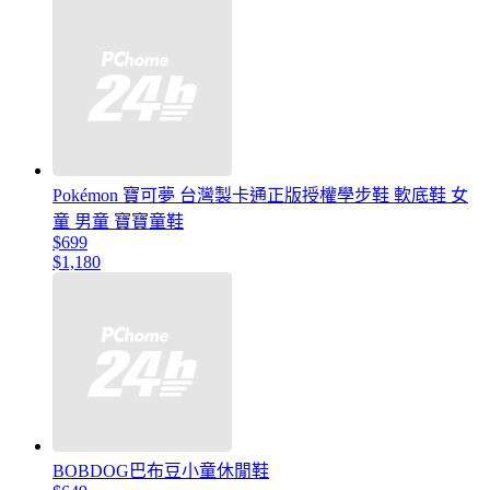
Pokémon 寶可夢 台灣製卡通正版授權學步鞋 軟底鞋 女
童 男童 寶寶童鞋
$699
$1,180
BOBDOG巴布豆小童休閒鞋