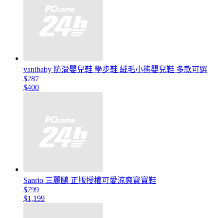
vanibaby 防滑嬰兒鞋 學步鞋 絨毛小熊嬰兒鞋 多款可選
$287
$400
Sanrio 三麗鷗 正版授權可愛涼爽寶寶鞋
$799
$1,199