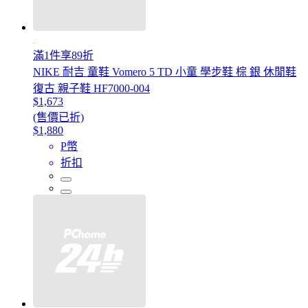
滿1件享89折
NIKE 耐吉 童鞋 Vomero 5 TD 小童 學步鞋 棕 銀 休閒鞋
復古 親子鞋 HF7000-004
$1,673
(售價已折)
$1,880
P幣
折扣