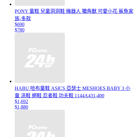
PONY 童鞋 兒童洞洞鞋 機器人 獨角獸 可愛小花 鯊魚家
族-多款
$690
$780
HABU 哈布童鞋 ASICS 亞瑟士 MESHOES BABY 3 小
童 涼鞋 網鞋 忍者鞋 功夫鞋 1144A431-400
$1,692
$1,880