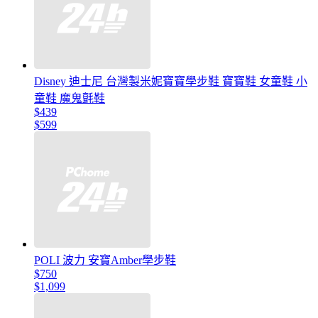
Disney 迪士尼 台灣製米妮寶寶學步鞋 寶寶鞋 女童鞋 小
童鞋 魔鬼氈鞋
$439
$599
POLI 波力 安寶Amber學步鞋
$750
$1,099