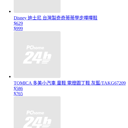
Disney 迪士尼 台灣製奇奇蒂蒂學步嗶嗶鞋
$629
$999
TOMICA 多美小汽車 童鞋 電燈園丁鞋 灰藍/TAKG67209
$586
$765