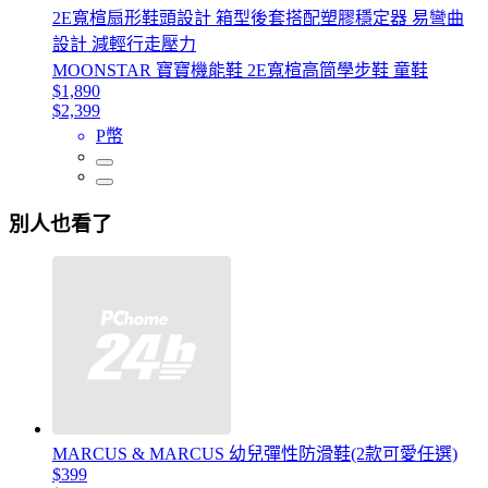
2E寬楦扇形鞋頭設計 箱型後套搭配塑膠穩定器 易彎曲
設計 減輕行走壓力
MOONSTAR 寶寶機能鞋 2E寬楦高筒學步鞋 童鞋
$1,890
$2,399
P幣
別人也看了
MARCUS & MARCUS 幼兒彈性防滑鞋(2款可愛任選)
$399