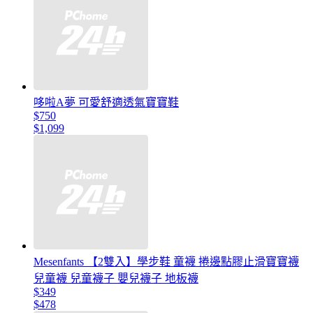
哆啦A夢 可愛舒適透氣寶寶鞋
$750
$1,099
Mesenfants 【2雙入】學步鞋 童襪 捲邊點膠止滑寶寶襪
兒童襪 兒童襪子 嬰兒襪子 地板襪
$349
$478