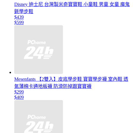
Disney 迪士尼 台灣製米奇寶寶鞋 小童鞋 男童 女童 魔鬼
氈學步鞋
$439
$599
Mesenfants 【2雙入】皮底學步鞋 寶寶學步襪 室內鞋 透
氣薄棉卡通地板襪 防滑防掉跟寶寶襪
$299
$409