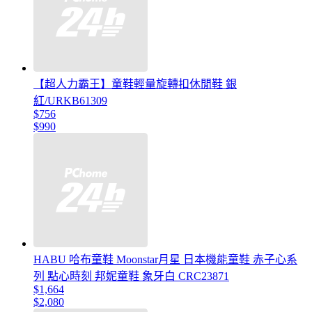
【超人力霸王】童鞋輕量旋轉扣休閒鞋 銀
紅/URKB61309
$756
$990
HABU 哈布童鞋 Moonstar月星 日本機能童鞋 赤子心系
列 點心時刻 邦妮童鞋 象牙白 CRC23871
$1,664
$2,080