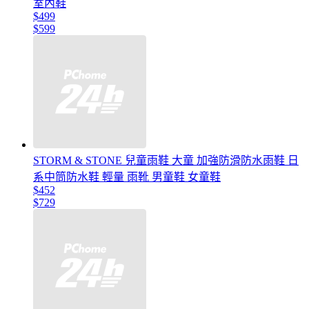
室內鞋
$499
$599
STORM & STONE 兒童雨鞋 大童 加強防滑防水雨鞋 日
系中筒防水鞋 輕量 雨靴 男童鞋 女童鞋
$452
$729