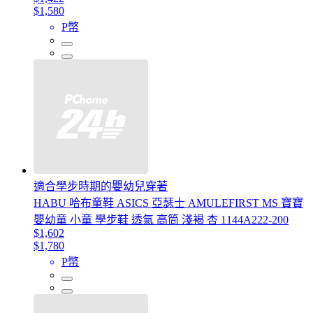
$1,580
P幣
適合學步時期的嬰幼兒穿著
HABU 哈布童鞋 ASICS 亞瑟士 AMULEFIRST MS 寶寶
嬰幼童 小童 學步鞋 透氣 高筒 淺褐 杏 1144A222-200
$1,602
$1,780
P幣