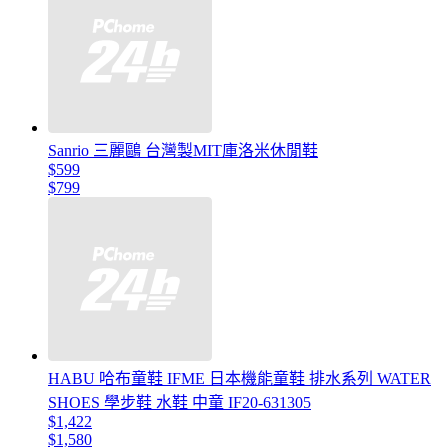
Sanrio 三麗鷗 台灣製MIT庫洛米休閒鞋
$599
$799
HABU 哈布童鞋 IFME 日本機能童鞋 排水系列 WATER
SHOES 學步鞋 水鞋 中童 IF20-631305
$1,422
$1,580