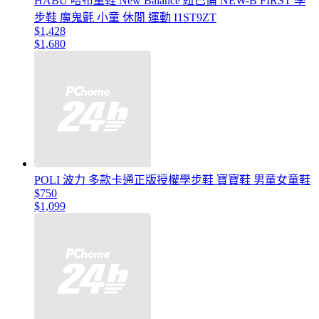
HABU 哈布童鞋 New Balance 紐巴倫 NEW-B FIRST 學
步鞋 魔鬼氈 小童 休閒 運動 I1ST9ZT
$1,428
$1,680
POLI 波力 多款卡通正版授權學步鞋 寶寶鞋 男童女童鞋
$750
$1,099