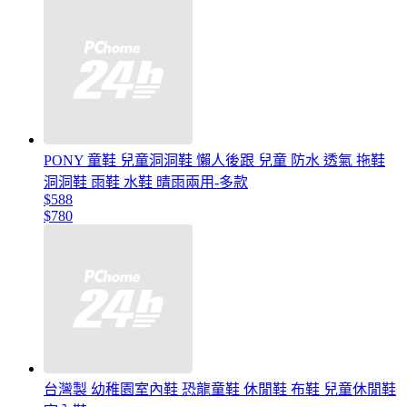
PONY 童鞋 兒童洞洞鞋 懶人後跟 兒童 防水 透氣 拖鞋
洞洞鞋 雨鞋 水鞋 晴雨兩用-多款
$588
$780
台灣製 幼稚園室內鞋 恐龍童鞋 休閒鞋 布鞋 兒童休閒鞋