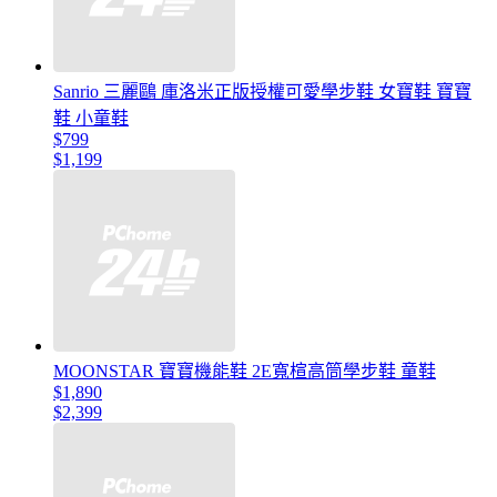
Sanrio 三麗鷗 庫洛米正版授權可愛學步鞋 女寶鞋 寶寶
鞋 小童鞋
$799
$1,199
MOONSTAR 寶寶機能鞋 2E寬楦高筒學步鞋 童鞋
$1,890
$2,399