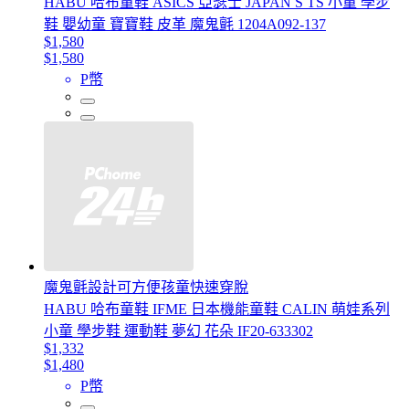
HABU 哈布童鞋 ASICS 亞瑟士 JAPAN S TS 小童 學步
鞋 嬰幼童 寶寶鞋 皮革 魔鬼氈 1204A092-137
$1,580
$1,580
P幣
魔鬼氈設計可方便孩童快速穿脫
HABU 哈布童鞋 IFME 日本機能童鞋 CALIN 萌娃系列
小童 學步鞋 運動鞋 夢幻 花朵 IF20-633302
$1,332
$1,480
P幣