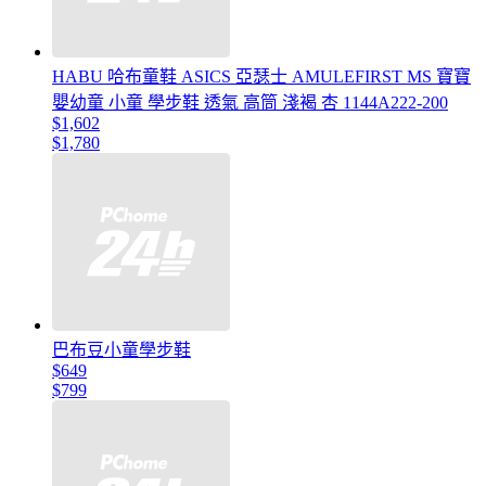
HABU 哈布童鞋 ASICS 亞瑟士 AMULEFIRST MS 寶寶
嬰幼童 小童 學步鞋 透氣 高筒 淺褐 杏 1144A222-200
$1,602
$1,780
巴布豆小童學步鞋
$649
$799