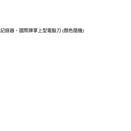
o專用記錄器、國際牌掌上型電鬍刀 (顏色隨機)