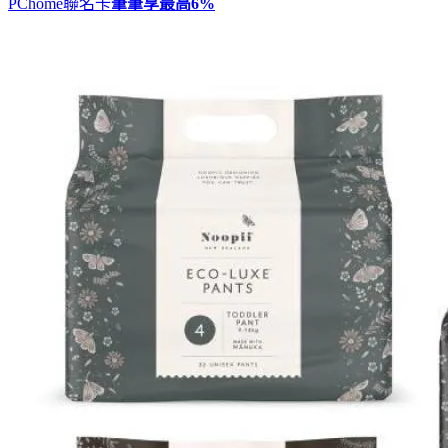
PChome聯名卡
筆筆享最高
6%