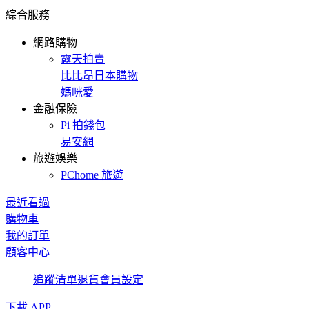
綜合服務
網路購物
露天拍賣
比比昂日本購物
媽咪愛
金融保險
Pi 拍錢包
易安網
旅遊娛樂
PChome 旅遊
最近看過
購物車
我的訂單
顧客中心
追蹤清單
退貨
會員設定
下載 APP