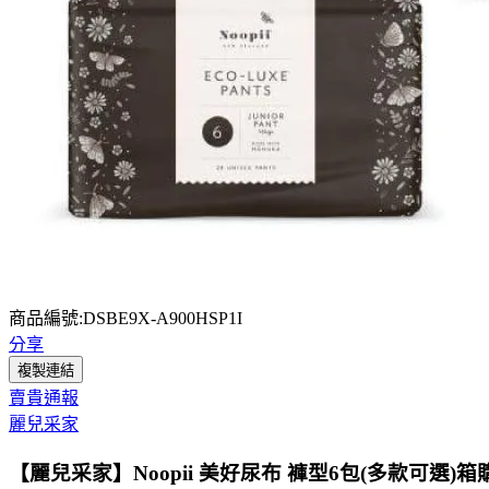
商品編號:DSBE9X-A900HSP1I
分享
複製連結
賣貴通報
麗兒采家
【麗兒采家】Noopii 美好尿布 褲型6包(多款可選)箱