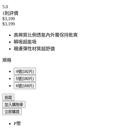
5.0
1
則評價
$3,199
$3,199
高棉質比例透氣內外層保持乾爽
瞬吸超能吸
親膚彈性材質超舒適
規格
4號(192片)
5號(180片)
6號(168片)
追蹤
加入購物車
立即購買
P幣