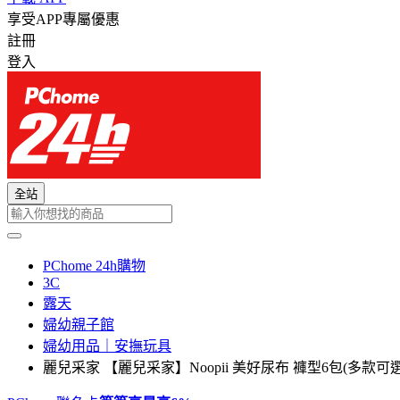
享受APP專屬優惠
註冊
登入
全站
PChome 24h購物
3C
露天
婦幼親子館
婦幼用品｜安撫玩具
麗兒采家 【麗兒采家】Noopii 美好尿布 褲型6包(多款可