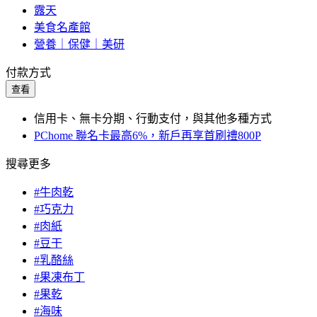
露天
美食名產館
營養｜保健｜美研
付款方式
查看
信用卡、無卡分期、行動支付，與其他多種方式
PChome 聯名卡最高6%，新戶再享首刷禮800P
搜尋更多
#牛肉乾
#巧克力
#肉紙
#豆干
#乳酪絲
#果凍布丁
#果乾
#海味