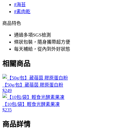
#海苔
#素肉乾
商品特色
通過多項SGS檢測
條狀包裝，隨身攜帶超方便
每天補給，從內到外好狀態
相關商品
【50g/包】葳蓓茵 膠原蛋白粉
$249
【10包/袋】輕食光酵素果凍
$235
商品詳情