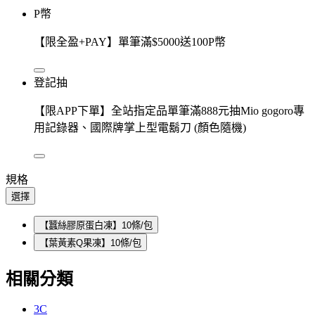
P幣
【限全盈+PAY】單筆滿$5000送100P幣
登記抽
【限APP下單】全站指定品單筆滿888元抽Mio gogoro專
用記錄器、國際牌掌上型電鬍刀 (顏色隨機)
規格
選擇
【蠶絲膠原蛋白凍】10條/包
【葉黃素Q果凍】10條/包
相關分類
3C