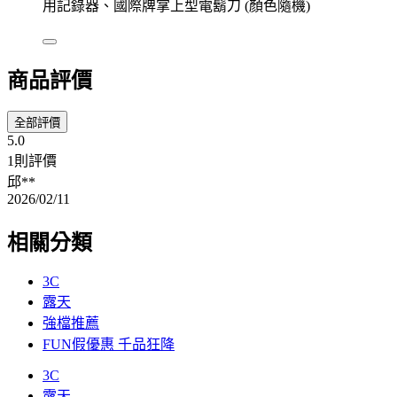
用記錄器、國際牌掌上型電鬍刀 (顏色隨機)
商品評價
全部評價
5.0
1則評價
邱**
2026/02/11
相關分類
3C
露天
強檔推薦
FUN假優惠 千品狂降
3C
露天