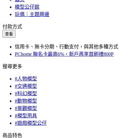
模型公仔館
玩偶｜主題周邊
付款方式
查看
信用卡、無卡分期、行動支付，與其他多種方式
PChome 聯名卡最高6%，新戶再享首刷禮800P
搜尋更多
#人物模型
#交通模型
#科幻模型
#動物模型
#景觀模型
#模型用具
#遊戲模型公仔
商品特色