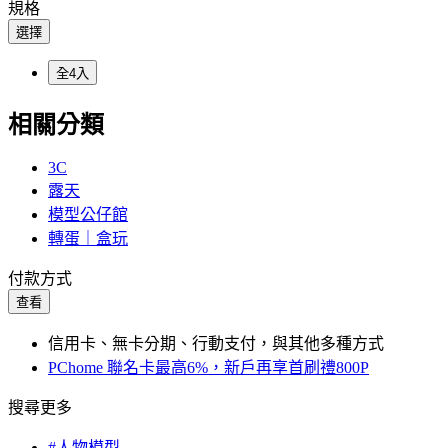
規格
選擇
全4入
相關分類
3C
露天
模型公仔館
轉蛋｜盒玩
付款方式
查看
信用卡、無卡分期、行動支付，與其他多種方式
PChome 聯名卡最高6%，新戶再享首刷禮800P
搜尋更多
#人物模型