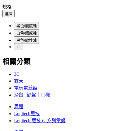
規格
選擇
黑色/觸感軸
白色/觸感軸
黑色/線性軸
+1
相關分類
3C
露天
電玩電競館
滑鼠 | 鍵盤｜耳機
周邊
Logitech羅技
Logitech 羅技 G 系列電競