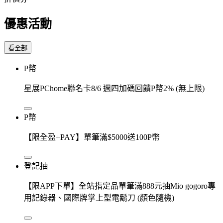
優惠活動
看全部
P幣
星展PChome聯名卡8/6 週四加碼回饋P幣2% (無上限)
P幣
【限全盈+PAY】單筆滿$5000送100P幣
登記抽
【限APP下單】全站指定品單筆滿888元抽Mio gogoro專
用記錄器、國際牌掌上型電鬍刀 (顏色隨機)