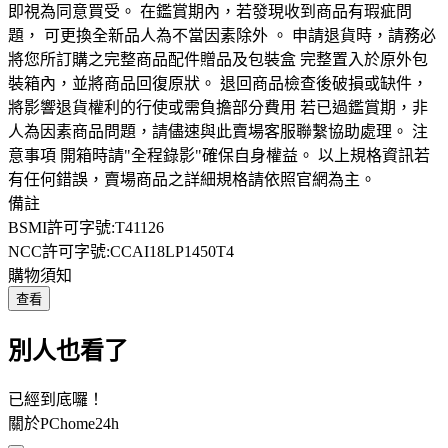
即視為同意買受。 在鑑賞期內，若發現收到商品有瑕疵問
題， 可更換全新品人為不當因素除外 。 申請退貨時，請務必
將您所訂購之完整商品配件贈品及包裝盒 完整置入於原外包
裝箱內，並將商品回復原狀。 退回商品檢查後破損或缺件，
將影響退貨權利的行使或需負擔部分費用 若已過鑑賞期，非
人為因素商品問題，請儘速與此賣場客服聯繫協助處理。 注
意事項 開箱時請"全程錄影"確保自身權益。 以上規格資訊若
有任何錯誤，賣場商品之詳細規格請依照官網為主。
備註
BSMI許可字號:T41126
NCC許可字號:CCAI18LP1450T4
購物須知
查看
別人也看了
已經到底囉！
關於PChome24h