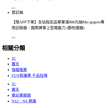
登記抽
【限APP下單】全站指定品單筆滿888元抽Mio gogoro專
用記錄器、國際牌掌上型電鬍刀 (顏色隨機)
相關分類
3C
露天
強檔推薦
FUN假優惠 千品狂降
3C
露天
電玩電競館
NS2｜NS 周邊