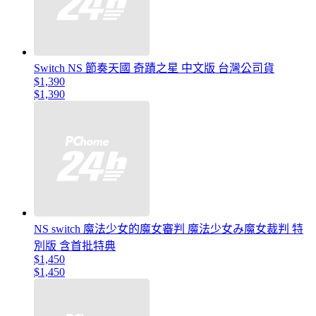
Switch NS 節奏天國 奇蹟之星 中文版 台灣公司貨
$1,390
$1,390
NS switch 魔法少女的魔女審判 魔法少女み魔女裁判 特
別版 含首批特典
$1,450
$1,450