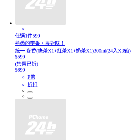
任選1件599
熟悉的麥香，最對味！
統一 麥香(綠茶X1+紅茶X1+奶茶X1)300ml(24入X3箱)
$599
(售價已折)
$699
P幣
折扣