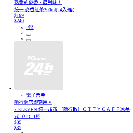
熟悉的麥香，最對味！
統一 麥香紅茶300ml(24入/箱)
$199
$240
P幣
電子票券
隨行跨店即刻用。
7-ELEVEN 統一超商 〔隨行取〕ＣＩＴＹＣＡＦＥ冰美
式（中）1杯
$35
$35