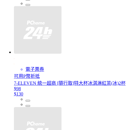
電子票券
可用P幣折抵
7-ELEVEN 統一超商 [隨行取]特大杯冰淇淋紅茶(冰)2杯
$98
$130