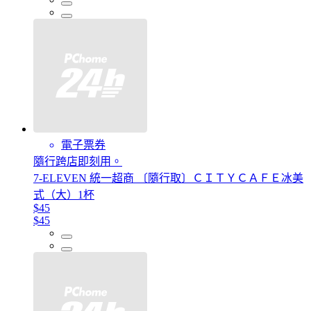
電子票券
隨行跨店即刻用。
7-ELEVEN 統一超商 〔隨行取〕ＣＩＴＹＣＡＦＥ冰美
式（大）1杯
$45
$45