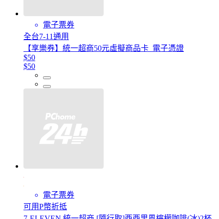
電子票券
全台7-11通用
【享樂券】統一超商50元虛擬商品卡_電子憑證
$50
$50
電子票券
可用P幣折抵
7-ELEVEN 統一超商 [隨行取]西西里風檸檬咖啡(冰)2杯