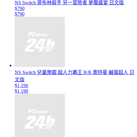
NS Switch 哥布林殺手 另一冒險者 夢魘盛宴 日文版
$790
$790
NS Switch 兒童樂園 超人力霸王 R/B 奧特曼 鹹蛋超人 日
文版
$1,190
$1,190