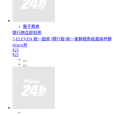
電子票券
隨行跨店即刻用
7-ELEVEN 統一超商 [隨行取]來一客鮮蝦魚板風味杯麵
(63g)1杯
$25
$25