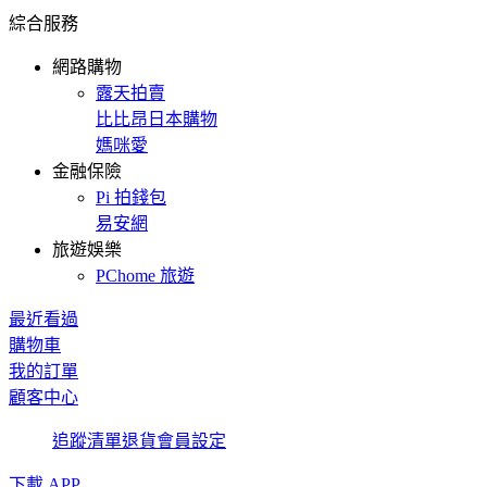
綜合服務
網路購物
露天拍賣
比比昂日本購物
媽咪愛
金融保險
Pi 拍錢包
易安網
旅遊娛樂
PChome 旅遊
最近看過
購物車
我的訂單
顧客中心
追蹤清單
退貨
會員設定
下載 APP