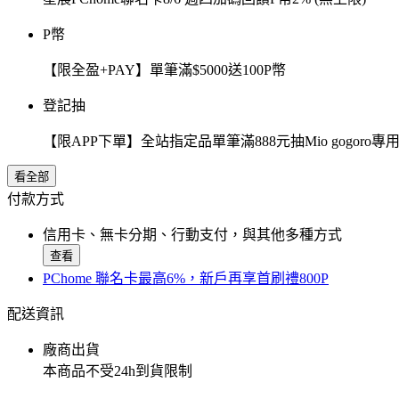
P幣
【限全盈+PAY】單筆滿$5000送100P幣
登記抽
【限APP下單】全站指定品單筆滿888元抽Mio gogor
看全部
付款方式
信用卡、無卡分期、行動支付，與其他多種方式
查看
PChome 聯名卡最高6%，新戶再享首刷禮800P
配送資訊
廠商出貨
本商品不受24h到貨限制