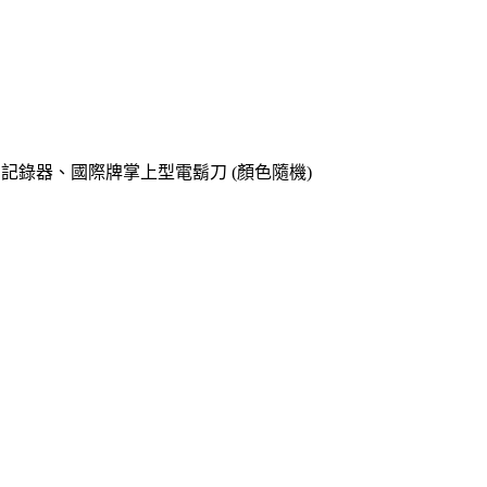
o專用記錄器、國際牌掌上型電鬍刀 (顏色隨機)