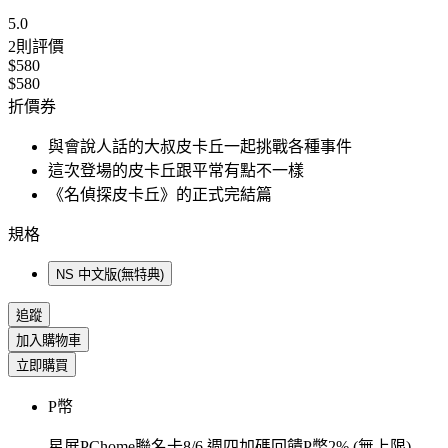
5.0
2
則評價
$580
$580
折價券
與會說人話的大叔皮卡丘一起挑戰各種事件
這次登場的皮卡丘跟平常有點不一樣
《名偵探皮卡丘》的正式完結篇
規格
NS 中文版(無特典)
追蹤
加入購物車
立即購買
P幣
星展PChome聯名卡8/6 週四加碼回饋P幣2% (無上限)