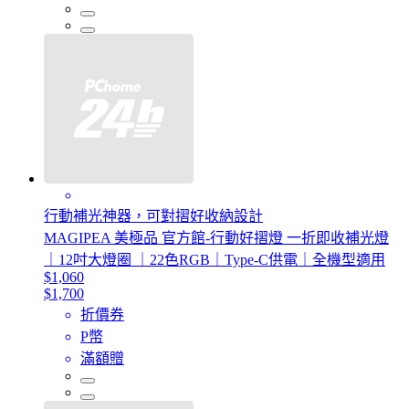
行動補光神器，可對摺好收納設計
MAGIPEA 美極品 官方館-行動好摺燈 一折即收補光燈
｜12吋大燈圈 ｜22色RGB｜Type-C供電｜全機型適用
$1,060
$1,700
折價券
P幣
滿額贈