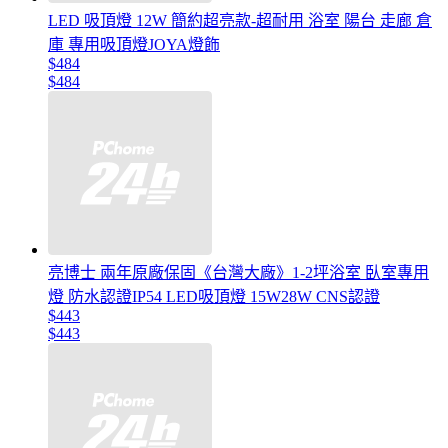
LED 吸頂燈 12W 簡約超亮款-超耐用 浴室 陽台 走廊 倉
庫 專用吸頂燈JOYA燈飾
$484
$484
亮博士 兩年原廠保固《台灣大廠》1-2坪浴室 臥室專用
燈 防水認證IP54 LED吸頂燈 15W28W CNS認證
$443
$443