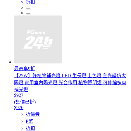
折扣
最高享9折
【25W】綠植物補光燈 LED 生長燈 上色燈 全光譜仿太
陽燈 家用室內陽光燈 光合作用 植物照明燈 可伸縮多肉
補光燈
$927
(售價已折)
$976
折價券
P幣
折扣