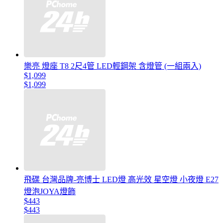
樂亮 燈座 T8 2尺4管 LED輕鋼架 含燈管 (一組兩入)
$1,099
$1,099
飛碟 台灣品牌-亮博士 LED燈 高光效 星空燈 小夜燈 E27
燈泡JOYA燈飾
$443
$443