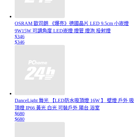
OSRAM 歐司朗 《爆亮》德國晶片 LED 9.5cm 小崁燈
9W15W 可調角度 LED崁燈 燈管 燈泡 投射燈
$346
$346
DanceLight 舞光 【LED防水吸頂燈 16W 】 壁燈 戶外 吸
頂燈 IP66 黃光 白光 可裝戶外 陽台 浴室
$680
$680