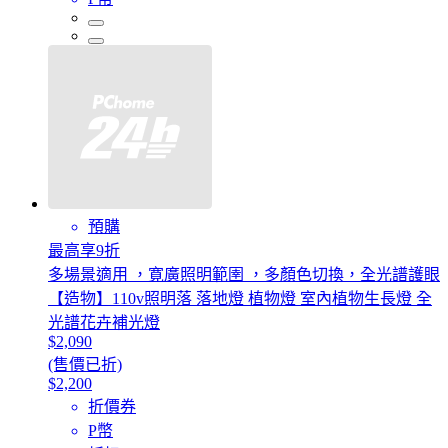
預購
最高享9折
多場景適用 ，寛廣照明範圉 ，多顏色切換，全光譜護眼
【造物】110v照明落 落地燈 植物燈 室內植物生長燈 全
光譜花卉補光燈
$2,090
(售價已折)
$2,200
折價券
P幣