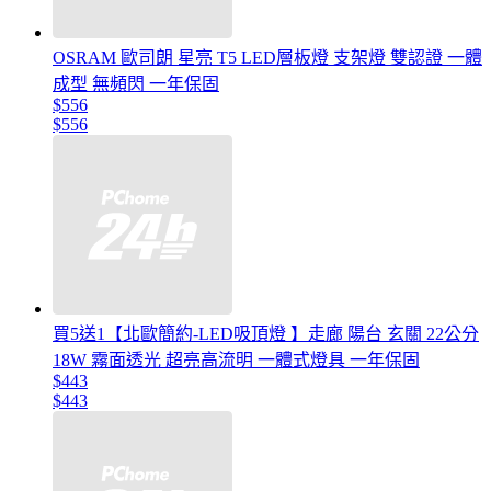
OSRAM 歐司朗 星亮 T5 LED層板燈 支架燈 雙認證 一體
成型 無頻閃 一年保固
$556
$556
買5送1【北歐簡約-LED吸頂燈 】走廊 陽台 玄關 22公分
18W 霧面透光 超亮高流明 一體式燈具 一年保固
$443
$443