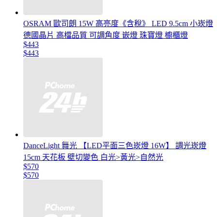
OSRAM 歐司朗 15W 高亮度《含稅》 LED 9.5cm 小崁燈
德國晶片 高檔品質 可調角度 嵌燈 珠寶燈 櫥櫃燈
$443
$443
DanceLight 舞光 【LED平面三色崁燈 16W】 調光崁燈
15cm 天花板 壁切變色 白光>黃光>自然光
$570
$570