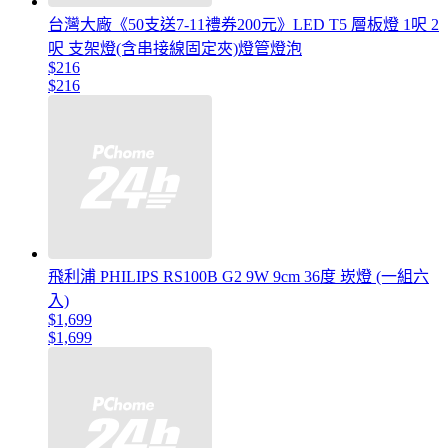
台灣大廠《50支送7-11禮券200元》LED T5 層板燈 1呎 2
呎 支架燈(含串接線固定夾)燈管燈泡
$216
$216
飛利浦 PHILIPS RS100B G2 9W 9cm 36度 崁燈 (一組六
入)
$1,699
$1,699