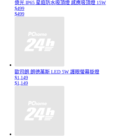
億光 IP65 星庭防水吸頂燈 感應吸頂燈 15W
$499
$499
歐司朗 朗德萬斯 LED 5W 護眼螢幕掛燈
$1,149
$1,149