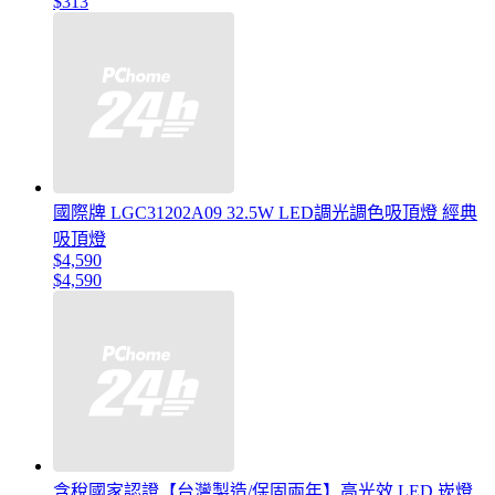
$313
國際牌 LGC31202A09 32.5W LED調光調色吸頂燈 經典
吸頂燈
$4,590
$4,590
含稅國家認證【台灣製造/保固兩年】高光效 LED 崁燈