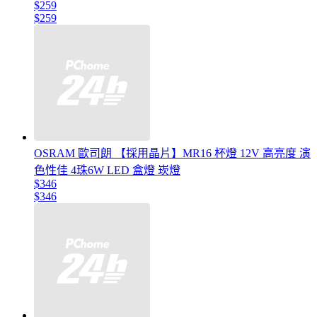
$259
$259
OSRAM 歐司朗 【採用晶片】MR16 杯燈 12V 高亮度 演
色性佳 4珠6W LED 盒燈 崁燈
$346
$346