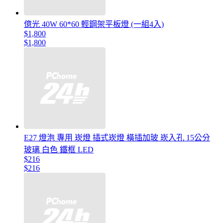
億光 40W 60*60 輕鋼架平板燈 (一組4入)
$1,800
$1,800
E27 燈泡 專用 崁燈 插式崁燈 橫插加玻 崁入孔 15公分
玻璃 白色 鐵框 LED
$216
$216