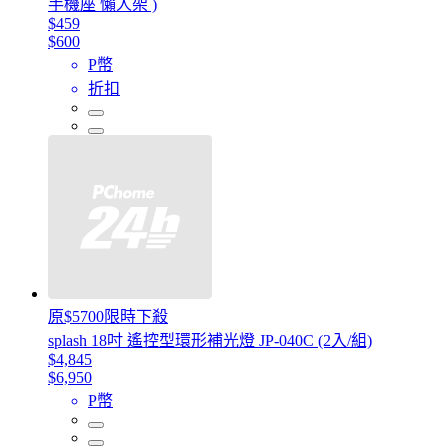
手機座 懶人架 )
$459
$600
P幣
折扣
原$5700限時下殺
splash 18吋 遙控型環形補光燈 JP-040C (2入/組)
$4,845
$6,950
P幣