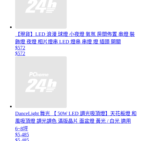
【現貨】LED 浪漫 球燈 小夜燈 氣氛 房間佈置 串燈 裝
飾燈 夜燈 相片燈串 LED 燈串 串燈 燈 插頭 開關
$572
$572
DanceLight 舞光 【 50W LED 調光吸頂燈】天花板燈 和
風吸頂燈 調光調色 滿版晶片 面盆燈 黃光 / 白光 適用
6~8坪
$5,485
$5,485