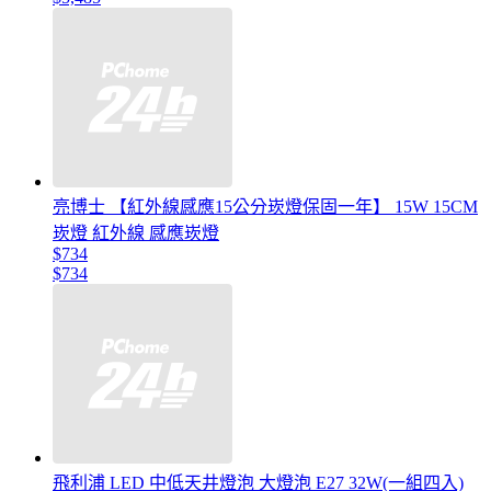
亮博士 【紅外線感應15公分崁燈保固一年】 15W 15CM
崁燈 紅外線 感應崁燈
$734
$734
飛利浦 LED 中低天井燈泡 大燈泡 E27 32W(一組四入)