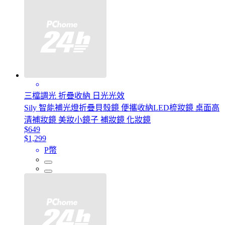
三檔調光 折疊收納 日光光效
Sily 智能補光燈折疊貝殼鏡 便攜收納LED梳妝鏡 桌面高
清補妝鏡 美妝小鏡子 補妝鏡 化妝鏡
$649
$1,299
P幣