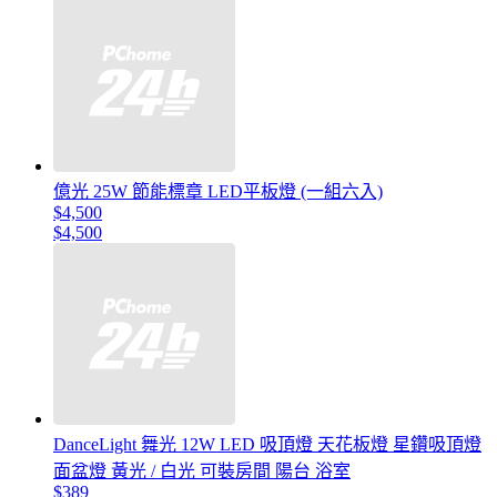
億光 25W 節能標章 LED平板燈 (一組六入)
$4,500
$4,500
DanceLight 舞光 12W LED 吸頂燈 天花板燈 星鑽吸頂燈
面盆燈 黃光 / 白光 可裝房間 陽台 浴室
$389