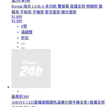
滿2件享9折
Raymii 瑞米 LS38-A 多功能 雙螢幕 直播支架 相機架 螢
幕架 平板架 手機架 麥克風架 補光燈架
$1,699
$5,999
P幣
滿額贈
折扣
最高折300
AHOYE LED直播美顏調色溫補光燈手機支架 (直播支架