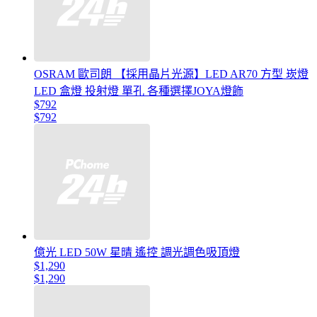
OSRAM 歐司朗 【採用晶片光源】LED AR70 方型 崁燈
LED 盒燈 投射燈 單孔 各種選擇JOYA燈飾
$792
$792
億光 LED 50W 星晴 遙控 調光調色吸頂燈
$1,290
$1,290