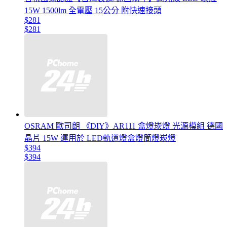
15W 1500lm 全電壓 15公分 附快速接頭
$281
$281
OSRAM 歐司朗 《DIY》AR111 盒燈崁燈 光源模組 德國
晶片 15W 運用於 LED軌道燈盒燈筒燈崁燈
$394
$394