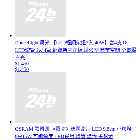
DanceLight 舞光 【LED輕鋼架燈2入 40W】含4支T8
LED燈管 2尺4管 輕鋼架天花板 辦公室 商業空間 全電壓
白光
$1,450
$1,450
OSRAM 歐司朗 《爆亮》德國晶片 LED 9.5cm 小崁燈
9W15W 可調角度 LED崁燈 燈管 燈泡 投射燈