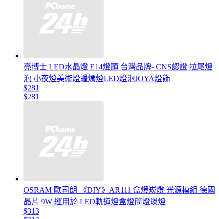
亮博士 LED水晶燈 E14燈頭 台灣品牌- CNS認證 拉尾燈
泡 小夜燈美術燈蠟燭燈LED燈泡JOYA燈飾
$281
$281
OSRAM 歐司朗 《DIY》AR111 盒燈崁燈 光源模組 德國
晶片 9W 運用於 LED軌道燈盒燈筒燈崁燈
$313