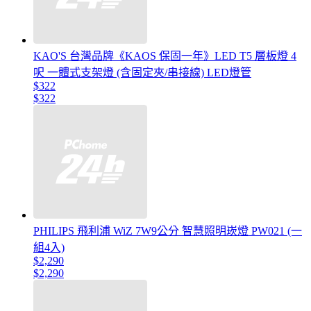
KAO'S 台灣品牌《KAOS 保固一年》LED T5 層板燈 4
呎 一體式支架燈 (含固定夾/串接線) LED燈管
$322
$322
PHILIPS 飛利浦 WiZ 7W9公分 智慧照明崁燈 PW021 (一
組4入)
$2,290
$2,290