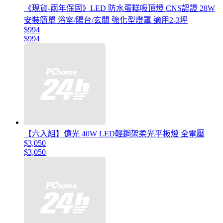
《現貨-兩年保固》LED 防水蛋糕吸頂燈 CNS認證 28W
安裝簡單 浴室/陽台/玄關 強化型燈罩 適用2-3坪
$994
$994
【六入組】億光 40W LED輕鋼架柔光平板燈 全電壓
$3,050
$3,050