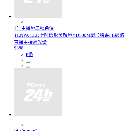
7吋主播燈三種色溫
TENPA LED七吋環形美顏燈YD500M環形臉書FB網路
直播主播補光燈
$388
P幣