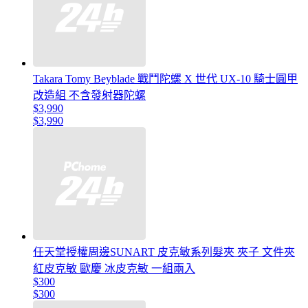
Takara Tomy Beyblade 戰鬥陀螺 X 世代 UX-10 騎士圓甲
改造組 不含發射器陀螺
$3,990
$3,990
任天堂授權周邊SUNART 皮克敏系列髮夾 夾子 文件夾
紅皮克敏 歐慶 冰皮克敏 一組兩入
$300
$300