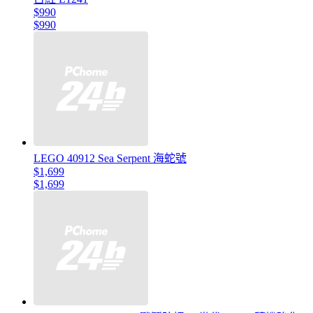
$990
$990
LEGO 40912 Sea Serpent 海蛇號
$1,699
$1,699