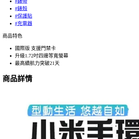
#錶帶
#錶殼
#保護貼
#充電器
商品特色
國際版 支援門禁卡
升級1.72吋四邊等寬螢幕
最高續航力突破21天
商品詳情