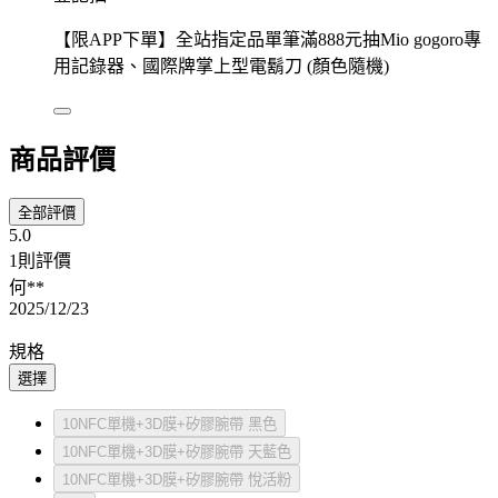
【限APP下單】全站指定品單筆滿888元抽Mio gogoro專
用記錄器、國際牌掌上型電鬍刀 (顏色隨機)
商品評價
全部評價
5.0
1則評價
何**
2025/12/23
規格
選擇
10NFC單機+3D膜+矽膠腕帶 黑色
10NFC單機+3D膜+矽膠腕帶 天藍色
10NFC單機+3D膜+矽膠腕帶 悅活粉