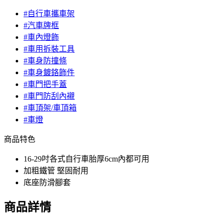
#自行車攜車架
#汽車牌框
#車內燈飾
#車用拆裝工具
#車身防撞條
#車身鍍鉻飾件
#車門把手蓋
#車門防刮內襯
#車頂架/車頂箱
#車燈
商品特色
16-29吋各式自行車胎厚6cm內都可用
加粗鐵管 堅固耐用
底座防滑腳套
商品詳情