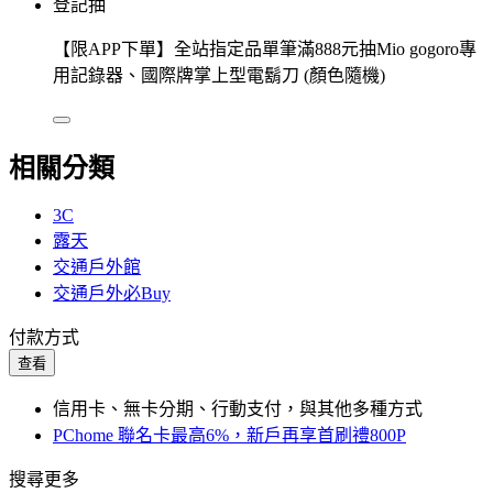
登記抽
【限APP下單】全站指定品單筆滿888元抽Mio gogoro專
用記錄器、國際牌掌上型電鬍刀 (顏色隨機)
相關分類
3C
露天
交通戶外館
交通戶外必Buy
付款方式
查看
信用卡、無卡分期、行動支付，與其他多種方式
PChome 聯名卡最高6%，新戶再享首刷禮800P
搜尋更多