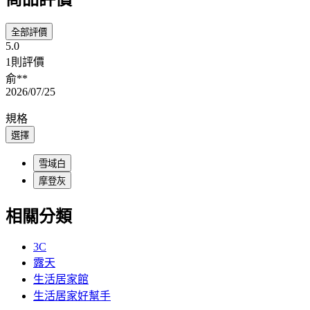
全部評價
5.0
1則評價
俞**
2026/07/25
規格
選擇
雪域白
摩登灰
相關分類
3C
露天
生活居家館
生活居家好幫手