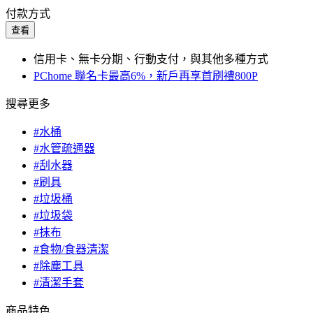
付款方式
查看
信用卡、無卡分期、行動支付，與其他多種方式
PChome 聯名卡最高6%，新戶再享首刷禮800P
搜尋更多
#水桶
#水管疏通器
#刮水器
#刷具
#垃圾桶
#垃圾袋
#抹布
#食物/食器清潔
#除塵工具
#清潔手套
商品特色