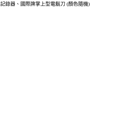
o專用記錄器、國際牌掌上型電鬍刀 (顏色隨機)