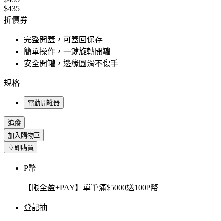
$435
折價券
完整開蓋，可蓋回保存
簡單操作，一鍵旋轉開罐
安全開罐，邊緣圓滑不傷手
規格
電動開罐器
追蹤
加入購物車
立即購買
P幣
【限全盈+PAY】單筆滿$5000送100P幣
登記抽