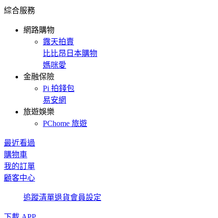
綜合服務
網路購物
露天拍賣
比比昂日本購物
媽咪愛
金融保險
Pi 拍錢包
易安網
旅遊娛樂
PChome 旅遊
最近看過
購物車
我的訂單
顧客中心
追蹤清單
退貨
會員設定
下載 APP