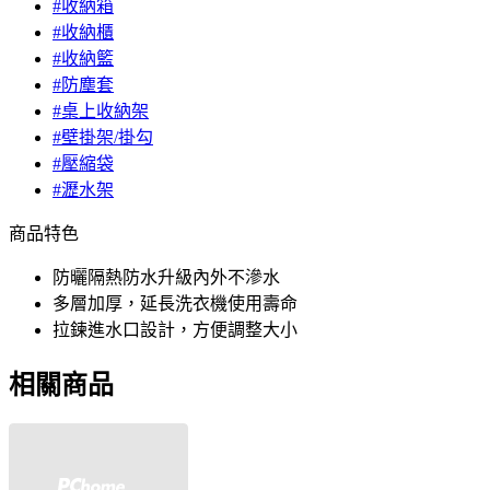
#收納箱
#收納櫃
#收納籃
#防塵套
#桌上收納架
#壁掛架/掛勾
#壓縮袋
#瀝水架
商品特色
防曬隔熱防水升級內外不滲水
多層加厚，延長洗衣機使用壽命
拉鍊進水口設計，方便調整大小
相關商品