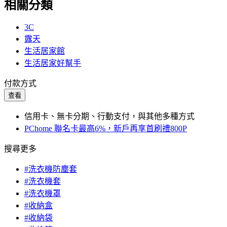
相關分類
3C
露天
生活居家館
生活居家好幫手
付款方式
查看
信用卡、無卡分期、行動支付，與其他多種方式
PChome 聯名卡最高6%，新戶再享首刷禮800P
搜尋更多
#洗衣機防塵套
#洗衣機套
#洗衣機罩
#收納盒
#收納袋