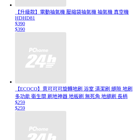
【升級款】電動抽氣機 壓縮袋抽氣機 抽氣機 真空機
HDHD81
$390
$390
【ECOCO】意可可可旋轉地刷 浴室 清潔刷 縫隙 地刷
多功能 衛生間 刷地神器 地板刷 無死角 地縫刷 長柄
$259
$259