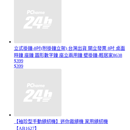
立式掛鐘-8吋(附掛鐘立架) 台灣出貨 開立發票 8吋 桌面
時鐘 座鐘 圓形數字鐘 座立兩用鐘 壁掛鐘-輕居家8638
$399
$399
【袖珍型手動縫紉機】迷你裁縫機 家用縫紉機
【AB1627】