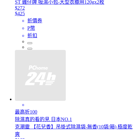
ST 雞仔牌 吸濕小包-大型衣櫥用120gx2枚
$272
$425
折價券
P幣
折扣
最高折100
除濕真的看的見 日本NO.1
克潮靈 【花兒香】吊掛式除濕袋-無香(10袋/箱) 極度乾
爽