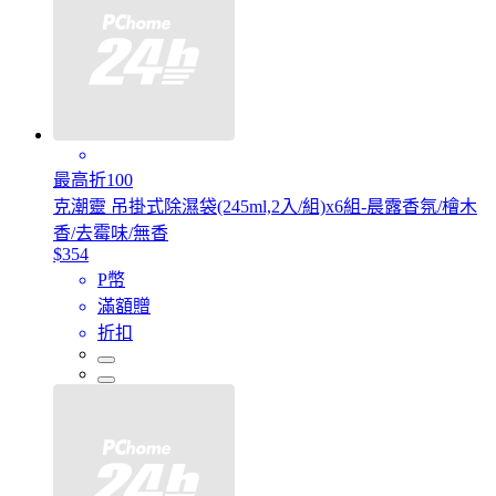
最高折100
克潮靈 吊掛式除濕袋(245ml,2入/組)x6組-晨露香氛/檜木
香/去霉味/無香
$354
P幣
滿額贈
折扣