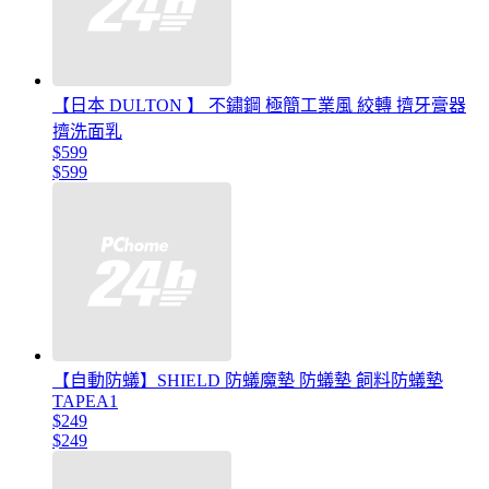
【日本 DULTON 】 不鏽鋼 極簡工業風 絞轉 擠牙膏器
擠洗面乳
$599
$599
【自動防蟻】SHIELD 防蟻魔墊 防蟻墊 飼料防蟻墊
TAPEA1
$249
$249