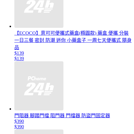
【ECOCO】意可可便攜式藥盒(橢圓款) 藥盒 便攜 分裝
一日三餐 密封 防潮 迷你 小藥盒子 一周七天便攜式 隨身
品
$139
$139
門阻器 腳踏門擋 阻門器 門擋器 防盜門固定器
$390
$390