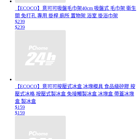
【ECOCO】意可可吸盤毛巾架40cm 吸盤式 毛巾架 衛生
間 免打孔 專用 掛桿 廁所 置物架 浴室 掛浴巾架
$239
$239
【ECOCO】意可可按壓式冰盒 冰塊模具 食品級矽膠 按
壓式冰格 按壓式製冰盒 免接觸製冰盒 冰塊盒 帶蓋冰塊
盒 製冰盒
$159
$159