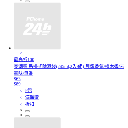
最高折100
克潮靈 吊掛式除濕袋(245ml,2入/組)-晨露香氛/檜木香/去
霉味/無香
$63
$89
P幣
滿額贈
折扣