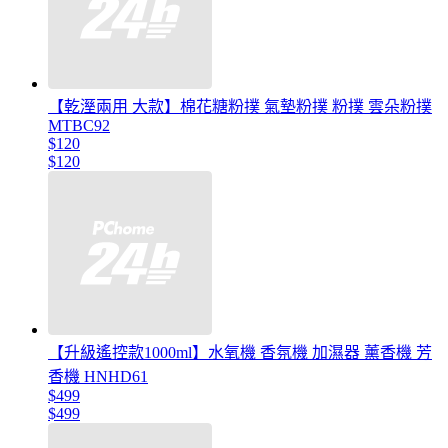
【乾溼兩用 大款】棉花糖粉撲 氣墊粉撲 粉撲 雲朵粉撲
MTBC92
$120
$120
【升級遙控款1000ml】水氧機 香氛機 加濕器 薰香機 芳
香機 HNHD61
$499
$499