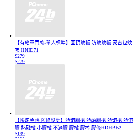
【有底單門款-單人標準】圓頂蚊帳 防蚊蚊帳 蒙古包蚊
帳 HNID71
$279
$279
【快速導熱 防燒設計】熱熔膠槍 熱融膠槍 熱熔槍 熱溶
膠 熱融槍 小膠槍 不滴膠 膠槍 膠棒 膠條HDHBB2
$199