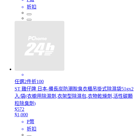
折扣
任選2件折100
ST 雞仔牌 日本-備長炭防潮脫臭衣櫃吊掛式除濕袋51gx2
入/袋(衣櫥用除濕劑,衣架型除濕包,衣物乾燥劑,活性碳顆
粒除臭劑)
$572
$1,000
P幣
折扣