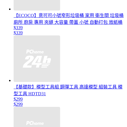
【ECOCO】意可可小號窄形垃圾桶 家用 衛生間 垃圾桶
廁所 廚房 專用 夾縫 大容量 帶蓋 小號 自動打包 放紙桶
$339
$339
【基礎款】模型工具組 鋼彈工具 高達模型 組裝工具 模
型工具 HDTD31
$299
$299