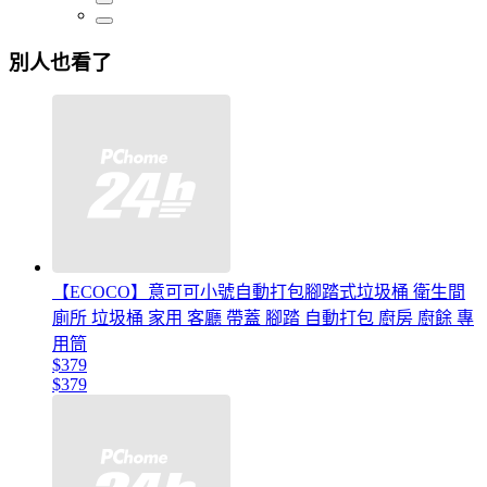
別人也看了
【ECOCO】意可可小號自動打包腳踏式垃圾桶 衛生間
廁所 垃圾桶 家用 客廳 帶蓋 腳踏 自動打包 廚房 廚餘 專
用筒
$379
$379