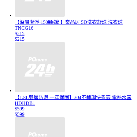
【深層潔淨-150顆/罐 】棠品居 5D洗衣凝珠 洗衣球
TNCG16
$215
$215
【1.8L雙層防燙 一年保固】304不鏽鋼快煮壺 電熱水壺
HDHDB1
$599
$599