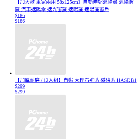
【加大款 車家兩用 58x125cm】自動伸縮遮陽簾 遮陽窗
簾 汽車遮陽傘 遮光窗簾 遮陽簾 遮陽簾窗戶
$186
$186
【加厚耐磨 / 12入組】自黏 大理石壁貼 磁磚貼 HASDB1
$299
$299