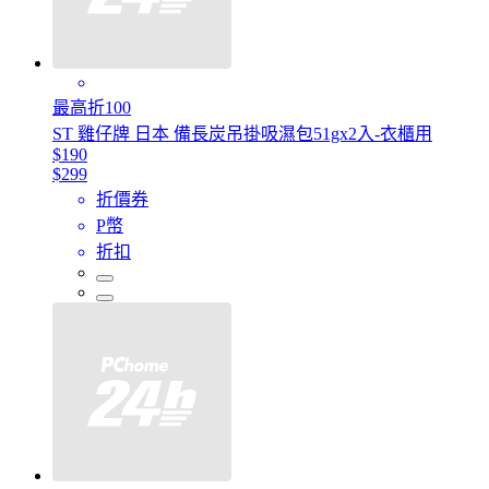
最高折100
ST 雞仔牌 日本 備長炭吊掛吸濕包51gx2入-衣櫃用
$190
$299
折價券
P幣
折扣