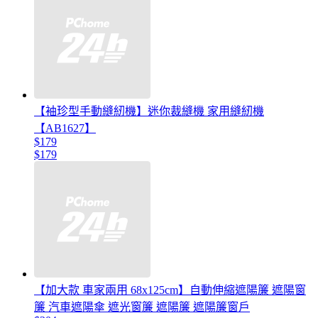
【袖珍型手動縫紉機】迷你裁縫機 家用縫紉機
【AB1627】
$179
$179
【加大款 車家兩用 68x125cm】自動伸縮遮陽簾 遮陽窗
簾 汽車遮陽傘 遮光窗簾 遮陽簾 遮陽簾窗戶