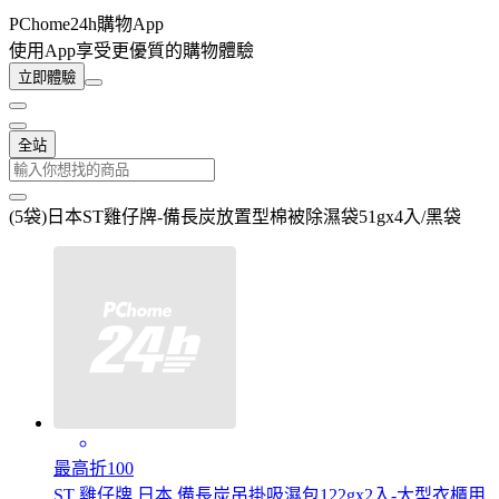
PChome24h購物App
使用App享受更優質的購物體驗
立即體驗
全站
(5袋)日本ST雞仔牌-備長炭放置型棉被除濕袋51gx4入/黑袋
最高折100
ST 雞仔牌 日本 備長炭吊掛吸濕包122gx2入-大型衣櫃用