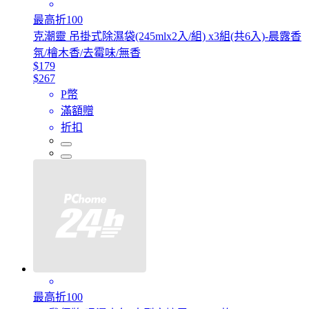
最高折100
克潮靈 吊掛式除濕袋(245mlx2入/組) x3組(共6入)-晨露香
氛/檜木香/去霉味/無香
$179
$267
P幣
滿額贈
折扣
最高折100