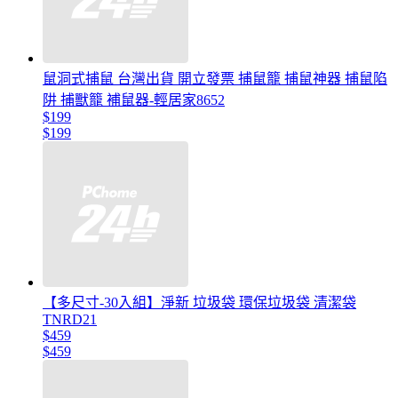
鼠洞式捕鼠 台灣出貨 開立發票 捕鼠籠 捕鼠神器 捕鼠陷
阱 捕獸籠 補鼠器-輕居家8652
$199
$199
【多尺寸-30入組】淨新 垃圾袋 環保垃圾袋 清潔袋
TNRD21
$459
$459