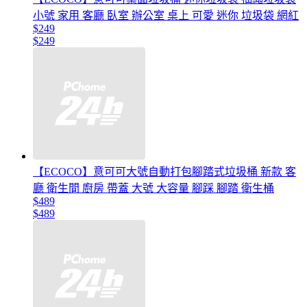
小號 家用 客廳 臥室 辦公室 桌上 可愛 迷你 垃圾袋 網紅
$249
$249
【ECOCO】意可可大號自動打包腳踏式垃圾桶 新款 客
廳 衛生間 廚房 帶蓋 大號 大容量 腳踩 腳踏 衛生桶
$489
$489