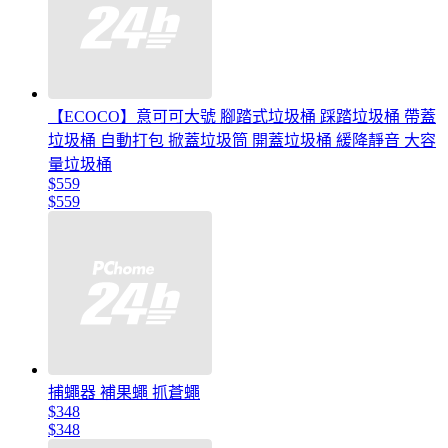
【ECOCO】意可可大號 腳踏式垃圾桶 踩踏垃圾桶 帶蓋
垃圾桶 自動打包 掀蓋垃圾筒 開蓋垃圾桶 緩降靜音 大容
量垃圾桶
$559
$559
捕蠅器 補果蠅 抓蒼蠅
$348
$348