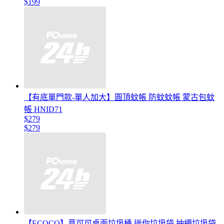
$199
【有底單門款-單人加大】圓頂蚊帳 防蚊蚊帳 蒙古包蚊
帳 HNID71
$279
$279
【ECOCO】意可可桌面垃圾桶 迷你垃圾袋 抽繩垃圾袋