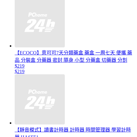
【ECOCO】意可可7天分類藥盒 藥盒 一周七天 便攜 藥
品 分裝盒 分藥器 密封 隨身 小型 分藥盒 切藥器 分割
$219
$219
【靜音模式】讀書計時器 計時器 時間管理器 學習計時