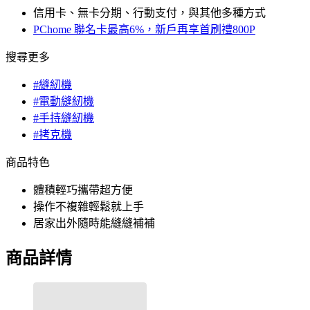
信用卡、無卡分期、行動支付，與其他多種方式
PChome 聯名卡最高6%，新戶再享首刷禮800P
搜尋更多
#縫紉機
#電動縫紉機
#手持縫紉機
#拷克機
商品特色
體積輕巧攜帶超方便
操作不複雜輕鬆就上手
居家出外隨時能縫縫補補
商品詳情