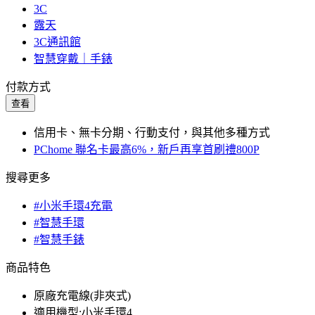
3C
露天
3C通訊館
智慧穿戴｜手錶
付款方式
查看
信用卡、無卡分期、行動支付，與其他多種方式
PChome 聯名卡最高6%，新戶再享首刷禮800P
搜尋更多
#小米手環4充電
#智慧手環
#智慧手錶
商品特色
原廠充電線(非夾式)
適用機型:小米手環4