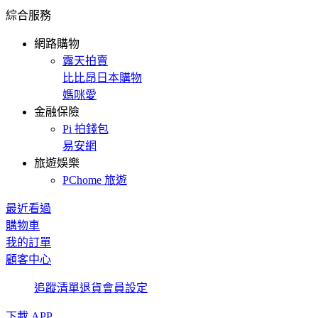
綜合服務
網路購物
露天拍賣
比比昂日本購物
媽咪愛
金融保險
Pi 拍錢包
易安網
旅遊娛樂
PChome 旅遊
最近看過
購物車
我的訂單
顧客中心
追蹤清單
退貨
會員設定
下載 APP