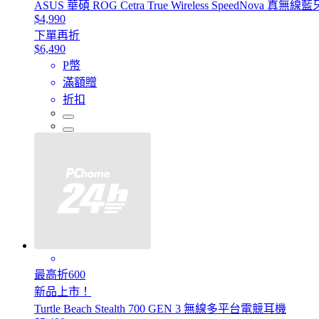
ASUS 華碩 ROG Cetra True Wireless SpeedNova 真無
$4,990
下單再折
$6,490
P幣
滿額贈
折扣
最高折600
新品上市！
Turtle Beach Stealth 700 GEN 3 無線多平台電競耳機