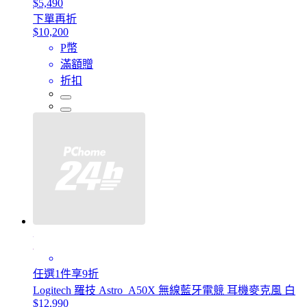
$5,490
下單再折
$10,200
P幣
滿額贈
折扣
任選1件享9折
Logitech 羅技 Astro_A50X 無線藍牙電競 耳機麥克風 白
$12,990