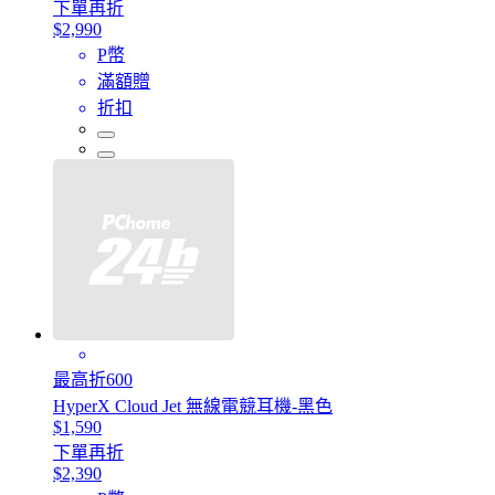
下單再折
$2,990
P幣
滿額贈
折扣
最高折600
HyperX Cloud Jet 無線電競耳機-黑色
$1,590
下單再折
$2,390