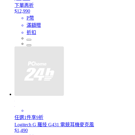
下單再折
$12,990
P幣
滿額贈
折扣
任選1件享9折
Logitech G 羅技 G431 電競耳機麥克風
$1,490