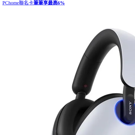
PChome聯名卡
筆筆享最高
6%