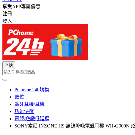
享受APP專屬優惠
註冊
登入
全站
PChome 24h購物
數位
藍牙耳機/耳機
功能快選
電競/遊戲低延遲
SONY索尼 INZONE H9 無線降噪電競耳機 WH-G900N 