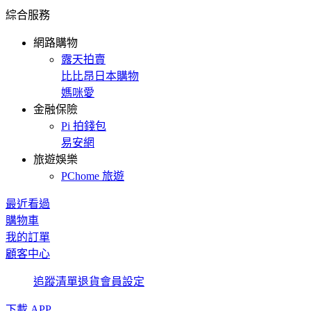
綜合服務
網路購物
露天拍賣
比比昂日本購物
媽咪愛
金融保險
Pi 拍錢包
易安網
旅遊娛樂
PChome 旅遊
最近看過
購物車
我的訂單
顧客中心
追蹤清單
退貨
會員設定
下載 APP