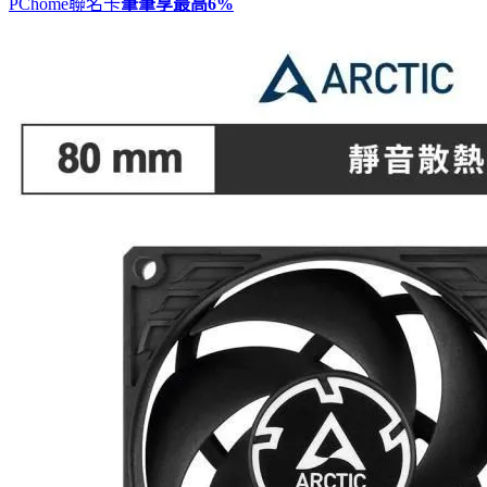
PChome聯名卡
筆筆享最高
6%