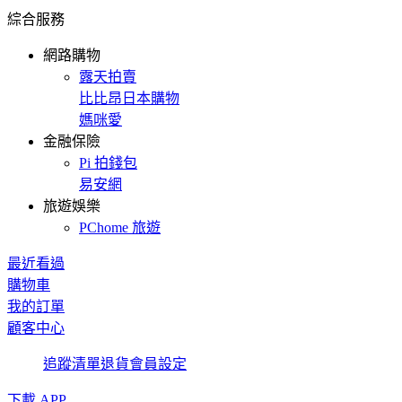
綜合服務
網路購物
露天拍賣
比比昂日本購物
媽咪愛
金融保險
Pi 拍錢包
易安網
旅遊娛樂
PChome 旅遊
最近看過
購物車
我的訂單
顧客中心
追蹤清單
退貨
會員設定
下載 APP