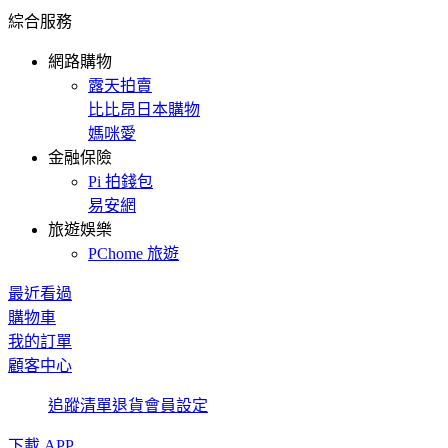
綜合服務
網路購物
露天拍賣
比比昂日本購物
媽咪愛
金融保險
Pi 拍錢包
易安網
旅遊娛樂
PChome 旅遊
最近看過
購物車
我的訂單
顧客中心
追蹤清單
退貨
會員設定
下載 APP