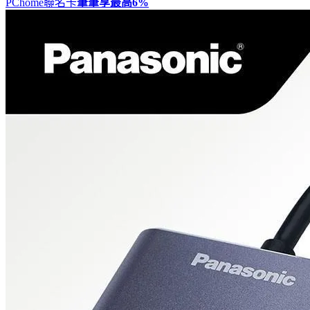
PChome聯名卡
筆筆享最高
6%