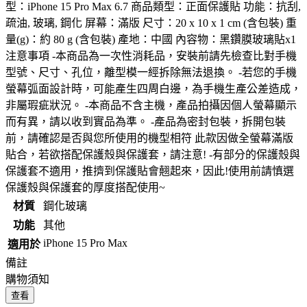
型：iPhone 15 Pro Max 6.7 商品類型：正面保護貼 功能：抗刮,
疏油, 玻璃, 鋼化 屏幕：滿版 尺寸：20 x 10 x 1 cm (含包裝) 重
量(g)：約 80 g (含包裝) 產地：中國 內容物：黑鑽膜玻璃貼x1
注意事項 -本商品為一次性消耗品，安裝前請先檢查比對手機
型號、尺寸、孔位，離型模一經拆除無法退換。 -若您的手機
螢幕弧面設計時，可能產生四周白邊，為手機生產公差造成，
非屬瑕疵狀況。 -本商品不含主機，產品拍攝因個人螢幕顯示
而有異，請以收到實品為準。 -產品為密封包裝，拆開包裝
前，請確認是否與您所使用的機型相符 此款因做全螢幕滿版
貼合，若欲搭配保護殼與保護套，請注意! -有部分的保護殼與
保護套不適用，推擠到保護貼會翹起來，因此!使用前請慎選
保護殼與保護套的厚度搭配使用~
材質
鋼化玻璃
功能
其他
iPhone 15 Pro Max
適用於
備註
購物須知
查看