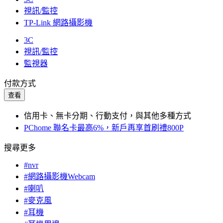
視訊/監控
TP-Link 網路攝影機
3C
視訊/監控
監視器
付款方式
查看
信用卡、無卡分期、行動支付，與其他多種方式
PChome 聯名卡最高6%，新戶再享首刷禮800P
搜尋更多
#nvr
#網路攝影機Webcam
#喇叭
#麥克風
#耳機