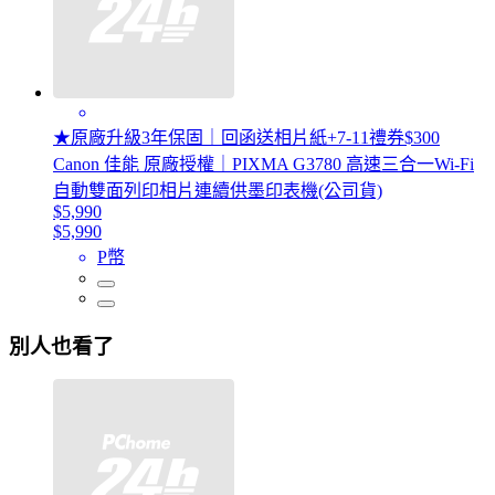
★原廠升級3年保固｜回函送相片紙+7-11禮券$300
Canon 佳能 原廠授權｜PIXMA G3780 高速三合一Wi-Fi
自動雙面列印相片連續供墨印表機(公司貨)
$5,990
$5,990
P幣
別人也看了