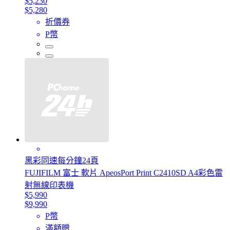
$5,230
$5,280
折價券
P幣
黑彩同速每分鐘24頁
FUJIFILM 富士 軟片 ApeosPort Print C2410SD A4彩色雷
射無線印表機
$5,990
$9,990
P幣
滿額贈