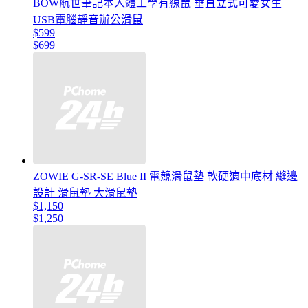
BOW航世筆記本人體工學有線鼠 垂直立式可愛女生
USB電腦靜音辦公滑鼠
$599
$699
ZOWIE G-SR-SE Blue II 電競滑鼠墊 軟硬適中底材 縫邊
設計 滑鼠墊 大滑鼠墊
$1,150
$1,250