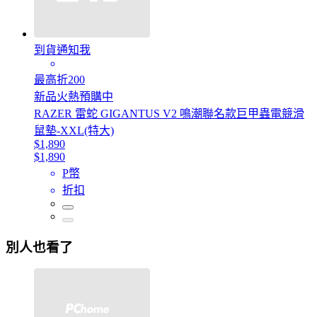
到貨通知我
最高折200
新品火熱預購中
RAZER 雷蛇 GIGANTUS V2 鳴潮聯名款巨甲蟲電競滑
鼠墊-XXL(特大)
$1,890
$1,890
P幣
折扣
別人也看了