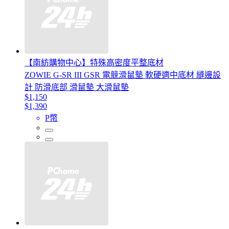
【南紡購物中心】特殊高密度平整底材
ZOWIE G-SR III GSR 電競滑鼠墊 軟硬適中底材 縫邊設
計 防滑底部 滑鼠墊 大滑鼠墊
$1,150
$1,390
P幣