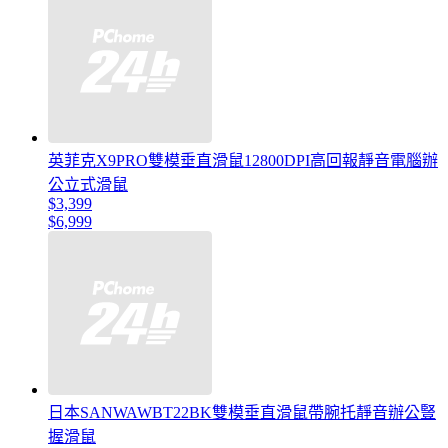
英菲克X9PRO雙模垂直滑鼠12800DPI高回報靜音電腦辦
公立式滑鼠
$3,399
$6,999
日本SANWAWBT22BK雙模垂直滑鼠帶腕托靜音辦公豎
握滑鼠