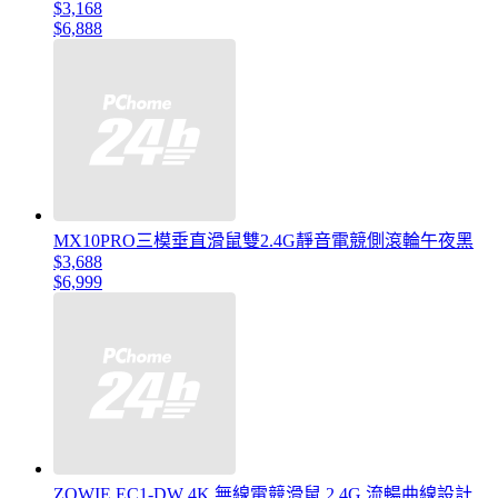
$3,168
$6,888
MX10PRO三模垂直滑鼠雙2.4G靜音電競側滾輪午夜黑
$3,688
$6,999
ZOWIE EC1-DW 4K 無線電競滑鼠 2.4G 流暢曲線設計