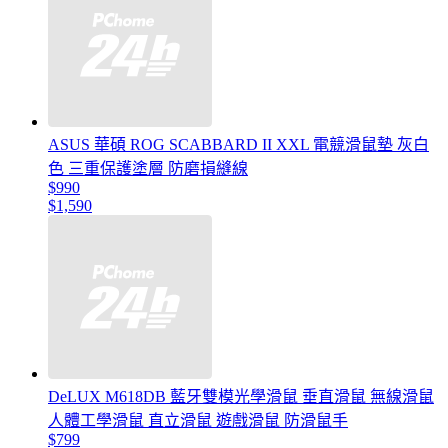
ASUS 華碩 ROG SCABBARD II XXL 電競滑鼠墊 灰白
色 三重保護塗層 防磨損縫線
$990
$1,590
DeLUX M618DB 藍牙雙模光學滑鼠 垂直滑鼠 無線滑鼠
人體工學滑鼠 直立滑鼠 遊戲滑鼠 防滑鼠手
$799