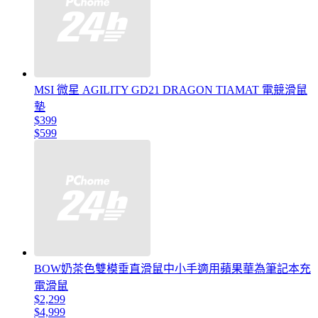
MSI 微星 AGILITY GD21 DRAGON TIAMAT 電競滑鼠
墊
$399
$599
BOW奶茶色雙模垂直滑鼠中小手適用蘋果華為筆記本充
電滑鼠
$2,299
$4,999