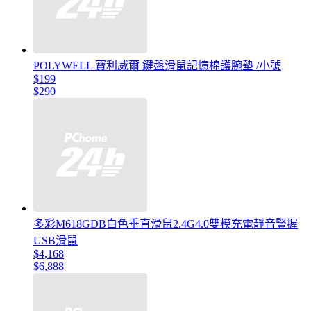
POLYWELL 寶利威爾 鍵盤滑鼠記憶棉護腕墊 /小號
$199
$290
多彩M618GDB白色垂直滑鼠2.4G4.0雙模充電靜音豎握
USB滑鼠
$4,168
$6,888