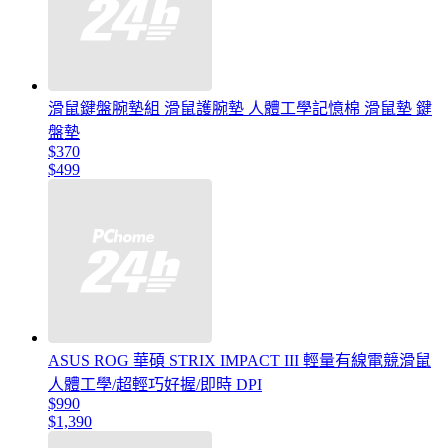
滑鼠鍵盤腕墊組 滑鼠護腕墊 人體工學記憶棉 滑鼠墊 鍵
盤墊
$370
$499
ASUS ROG 華碩 STRIX IMPACT III 輕量有線電競滑鼠
人體工學/超輕巧好握/即時 DPI
$990
$1,390