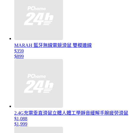
MARAH 藍牙無線電競滑鼠 雙模連線
$359
$899
2.4G充電垂直滑鼠立體人體工學靜音緩解手腕疲勞滑鼠
$1,088
$1,999