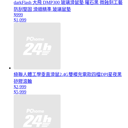
darkFlash 大飛 DMP300 玻璃滑鼠墊 曜石黑 微蝕刻工藝
防刮堅固 滑順精準 玻璃鼠墊
$999
$1,099
綠聯人體工學垂直滑鼠2.4G雙模充電款四檔DPI星夜黑
矽膠滾輪
$2,999
$5,999