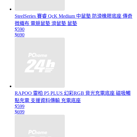
SteelSeries 賽睿 QcK Medium 中鼠墊 防滑橡膠底座 傳奇
微織布 電競鼠墊 滑鼠墊 鼠墊
$590
$690
RAPOO 雷柏 P5 PLUS 幻彩RGB 背光充電底座 磁吸觸
點充電 支援資料傳輸 充電底座
$599
$699