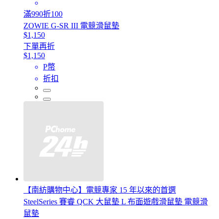
滿990折100
ZOWIE G-SR III 電競滑鼠墊
$1,150
下單再折
$1,150
P幣
折扣
【南紡購物中心】電競專家 15 年以來的首選
SteelSeries 賽睿 QCK 大鼠墊 L 布面遊戲滑鼠墊 電競滑
鼠墊