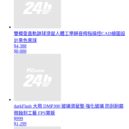
雙模垂直軌跡球滑鼠人體工學靜音拇指操控CAD繪圖設
計黑色黑球
$4,388
$8,888
darkFlash 大飛 DMP300 玻璃滑鼠墊 強化玻璃 防刮耐磨
微蝕刻工藝 FPS電競
$999
$1,299