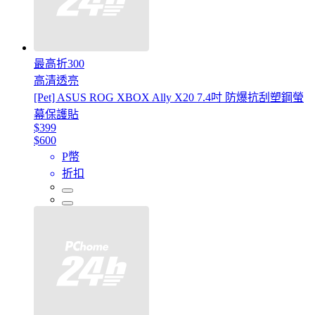
最高折300
高清透亮
[Pet] ASUS ROG XBOX Ally X20 7.4吋 防爆抗刮塑鋼螢
幕保護貼
$399
$600
P幣
折扣