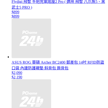
Flydigi 飛智 手把充電底座2 Pro ( 適用 飛智 八爪魚5、黑
武士5 PRO )
$899
$899
ASUS ROG 華碩 Archer BC2400 郵差包 14吋 RFID防盜
口袋 內建防護襯墊 斜背包 肩背包
$2,090
$2,190