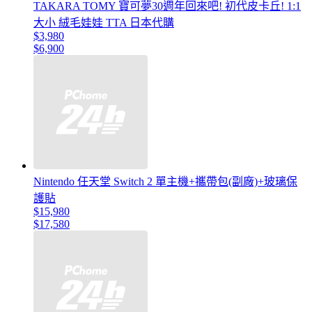
TAKARA TOMY 寶可夢30週年回來吧! 初代皮卡丘! 1:1
大小 絨毛娃娃 TTA 日本代購
$3,980
$6,900
Nintendo 任天堂 Switch 2 單主機+攜帶包(副廠)+玻璃保
護貼
$15,980
$17,580