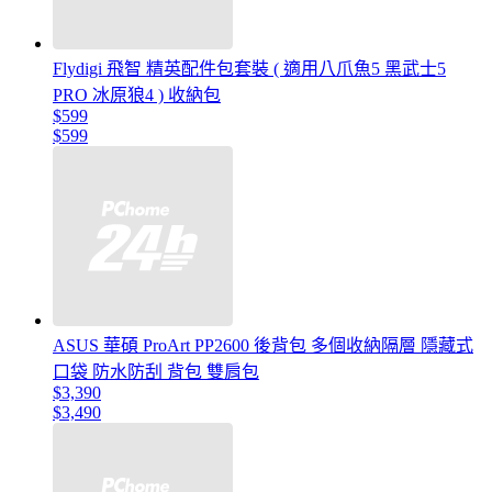
Flydigi 飛智 精英配件包套裝 ( 適用八爪魚5 黑武士5
PRO 冰原狼4 ) 收納包
$599
$599
ASUS 華碩 ProArt PP2600 後背包 多個收納隔層 隱藏式
口袋 防水防刮 背包 雙肩包
$3,390
$3,490