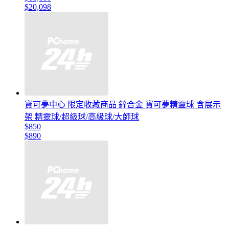
$20,098
寶可夢中心 限定收藏商品 鋅合金 寶可夢精靈球 含展示
架 精靈球/超級球/高級球/大師球
$850
$890