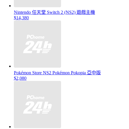
Nintendo 任天堂 Switch 2 (NS2) 遊戲主機
$14,380
Pokémon Store NS2 Pokémon Pokopia 亞中版
$2,080