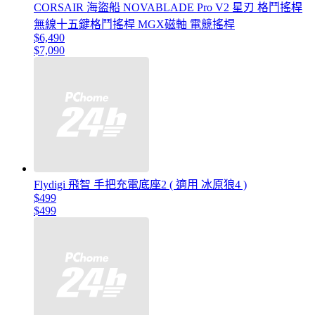
CORSAIR 海盜船 NOVABLADE Pro V2 星刃 格鬥搖桿
無線十五鍵格鬥搖桿 MGX磁軸 電競搖桿
$6,490
$7,090
Flydigi 飛智 手把充電底座2 ( 適用 冰原狼4 )
$499
$499