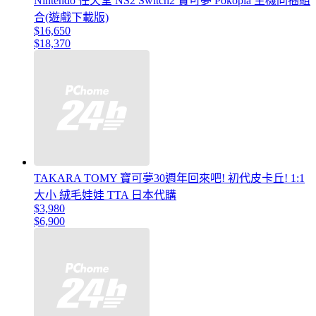
Nintendo 任天堂 NS2 Switch2 寶可夢 Pokopia 主機同捆組
合(遊戲下載版)
$16,650
$18,370
TAKARA TOMY 寶可夢30週年回來吧! 初代皮卡丘! 1:1
大小 絨毛娃娃 TTA 日本代購
$3,980
$6,900