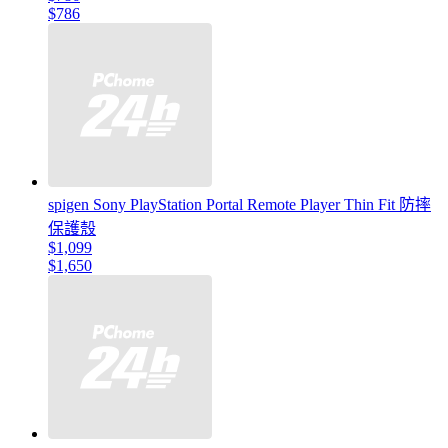
$786
spigen Sony PlayStation Portal Remote Player Thin Fit 防摔
保護殼
$1,099
$1,650