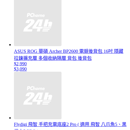
ASUS ROG 華碩 Archer BP2600 電競後背包 16吋 隱藏
拉鍊擴充層 多個收納隔層 背包 後背包
$2,990
$3,090
Flydigi 飛智 手把充電底座2 Pro ( 適用 飛智 八爪魚5、黑