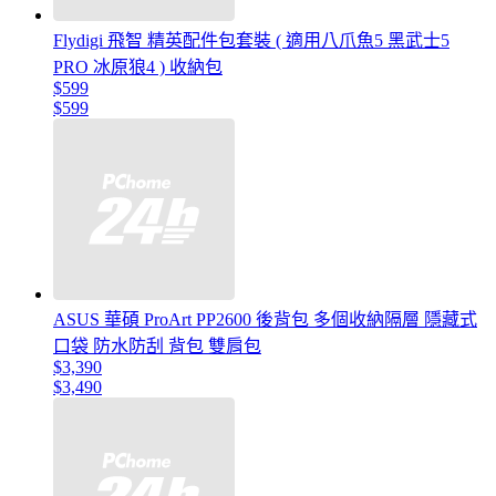
Flydigi 飛智 精英配件包套裝 ( 適用八爪魚5 黑武士5
PRO 冰原狼4 ) 收納包
$599
$599
ASUS 華碩 ProArt PP2600 後背包 多個收納隔層 隱藏式
口袋 防水防刮 背包 雙肩包
$3,390
$3,490