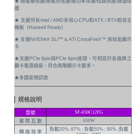
★ 過電壓保護/過電流保護/過功率保護/短路保護/過溫保
護
★ 支援所有Intel / AMD多核心CPU和ATX / BTX相容主
機板（Haswell Ready）
★ 支援NVIDIA® SLI™ & ATI CrossFireX™​​ 高效能顯示
卡
★支援PCIe 8pin與PCIe 6pin接頭，可相容於各廠牌之
顯卡電源接座，符合高階顯示卡要求。
★多國安規認證
規格說明
SF-650C12FG
型號
650W
實 際 瓦 數
負載20%: 87% ; 負載50% : 90% ;負載
轉 換 效 率