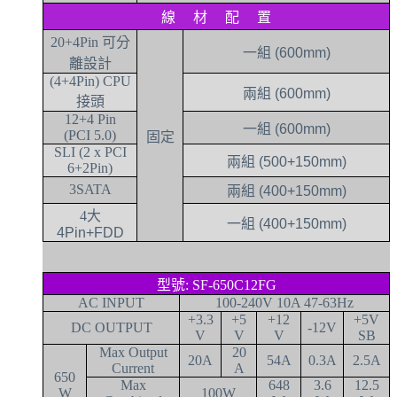
線 材 配 置
20+4Pin
可分
一組 (600mm)
離設計
(4+4Pin) CPU
兩組 (600mm)
接頭
12+4 Pin
一組 (600mm)
(PCI 5.0)
固定
SLI (2 x PCI
兩組 (500+150mm)
6+2Pin)
3SATA
兩組 (400+150mm)
4
大
一組 (400+150mm)
4Pin+FDD
型號: SF-650C12FG
AC INPUT
100-240V 10A 47-63Hz
+3.3
+5
+12
+5V
DC OUTPUT
-12V
V
V
V
SB
Max Output
20
20A
54A
0.3A
2.5A
Current
A
650
Max
648
3.6
12.5
W
100W