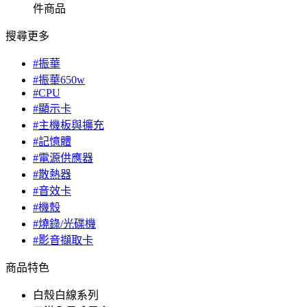
件商品
搜尋更多
#振華
#振華650w
#CPU
#顯示卡
#主機板與擴充
#記憶體
#電源供應器
#散熱器
#音效卡
#機殼
#燒錄/光碟機
#影音擷取卡
商品特色
白殼白線系列