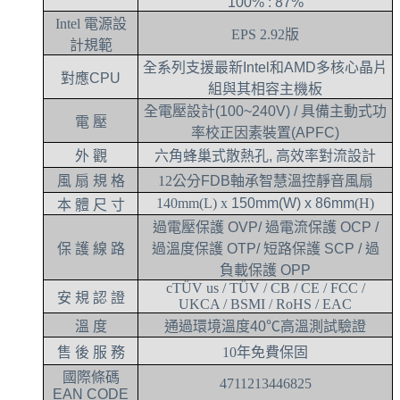
100% : 87%
Intel
電源設
EPS 2.92
版
計規範
全系列支援最新Intel和AMD多核心晶片
對應CPU
組與其相容主機板
全電壓設計(100~240V) / 具備主動式功
電 壓
率校正因素裝置(APFC)
外 觀
六角蜂巢式散熱孔, 高效率對流設計
風 扇 規 格
12
公分FDB軸承智慧溫控靜音風扇
140mm(L) x
150mm
(W) x
86mm
(H)
本 體 尺 寸
過電壓保護 OVP/ 過電流保護 OCP /
保 護 線 路
過溫度保護 OTP/ 短路保護 SCP / 過
負載保護 OPP
cTÜV
us / TÜV / CB / CE / FCC /
安 規 認 證
UKCA / BSMI / RoHS / EAC
溫 度
通過環境溫度40℃高溫測試驗證
售 後 服 務
10
年免費保固
國際條碼
4711213446825
EAN CODE