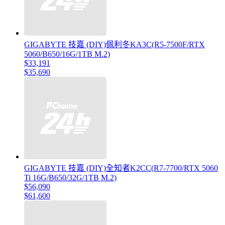
GIGABYTE 技嘉 (DIY)佩利冬KA3C(R5-7500F/RTX
5060/B650/16G/1TB M.2)
$33,191
$35,690
GIGABYTE 技嘉 (DIY)全知者K2CC(R7-7700/RTX 5060
Ti 16G/B650/32G/1TB M.2)
$56,090
$61,600