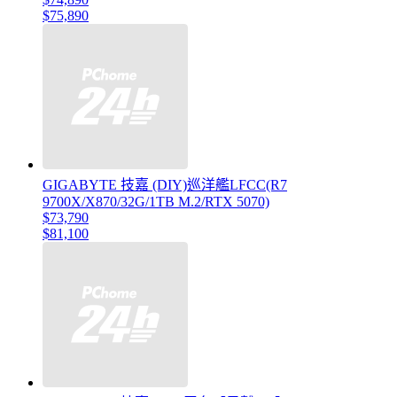
$75,890
GIGABYTE 技嘉 (DIY)巡洋艦LFCC(R7
9700X/X870/32G/1TB M.2/RTX 5070)
$73,790
$81,100