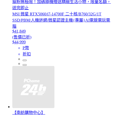
寵粉無極限！加碼隨機贈送精緻生活小物，限量名額，
送完即止
MSI 微星 RTX5060/i7-14700F 二十核/B760/32G/1T
SSD/PBM/人機迷網/微星認證主機{專屬}AI電競電玩電
腦
$41,849
(售價已折)
$44,999
P幣
折扣
【南紡購物中心】