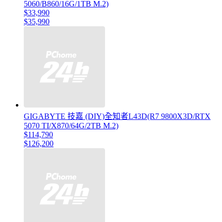
5060/B860/16G/1TB M.2)
$33,990
$35,990
GIGABYTE 技嘉 (DIY)全知者L43D(R7 9800X3D/RTX
5070 TI/X870/64G/2TB M.2)
$114,790
$126,200