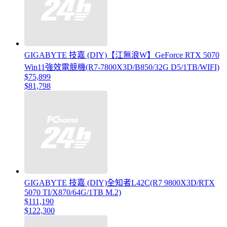
GIGABYTE 技嘉 (DIY)【江無浪W】GeForce RTX 5070
Win11強效電競機(R7-7800X3D/B850/32G D5/1TB/WIFI)
$75,899
$81,798
GIGABYTE 技嘉 (DIY)全知者L42C(R7 9800X3D/RTX
5070 TI/X870/64G/1TB M.2)
$111,190
$122,300